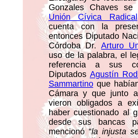
Gonzales Chaves se r
Unión Cívica Radical
cuenta con la presen
entonces Diputado Nacio
Córdoba Dr.
Arturo Um
uso de la palabra, el l
referencia a sus cor
Diputados
Agustín Rod
Sammartino
que habían
Cámara y que junto 
vieron obligados a ex
haber cuestionado al 
desde sus bancas pa
mencionó “
la injusta s