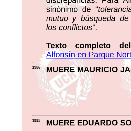
discrepancias. Para Al
sinónimo de “
toleranci
mutuo y búsqueda de s
los conflictos
”.
Texto completo del
Alfonsín en Parque Nor
1986
MUERE MAURICIO J
1995
MUERE EDUARDO SO