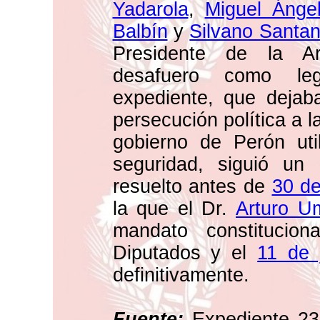
Yadarola
,
Miguel Ángel
Balbín
y
Silvano Santa
Presidente de la Ar
desafuero como legi
expediente, que dejaba
persecución política a l
gobierno de Perón uti
seguridad, siguió un
resuelto antes de
30 de
la que el Dr.
Arturo Um
mandato constitucio
Diputados y el
11 de 
definitivamente.
Fuente:
Expediente 23