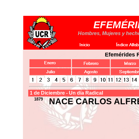
EFEMÉRI
Hombres, Mujeres y hechos
Efemérides 
1 de Diciembre - Un día Radical
1879
NACE CARLOS ALFR