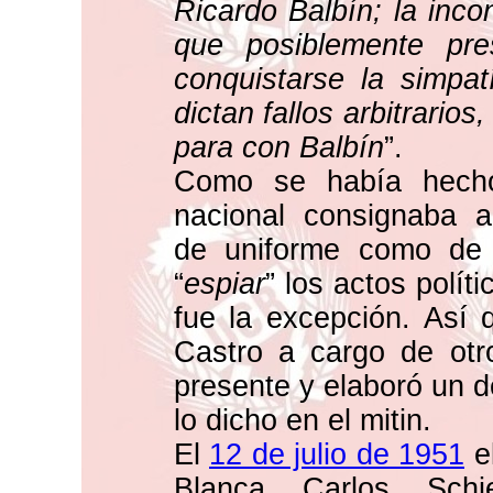
Ricardo Balbín; la inco
que posiblemente pre
conquistarse la simpat
dictan fallos arbitrario
para con Balbín
”.
Como se había hecho 
nacional consignaba ag
de uniforme como de c
“
espiar
” los actos polít
fue la excepción. Así 
Castro a cargo de otro
presente y elaboró un d
lo dicho en el mitin.
El
12 de julio de 1951
e
Blanca Carlos Schi