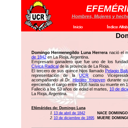
EFEMÉRI
Hombres, Mujeres y hechos
Dom
Domingo Hermenegildo Luna Herrera
nació el 
de 1842
en La Rioja, Argentina.
Empresario ganadero que fue uno de los funda
Cívica Radical
de la provincia de La Rioja.
El tercero de sus quince hijos llamado
Pelagio Balt
representación de la
UCR
como Vicepresid
acompañando al Dr.
Hipólito Yrigoyen
durante su
ejerciendo el cargo entre 1916 hasta su muerte en 
Falleció a los 53 años de edad el martes,
10 de dic
La Rioja, Argentina.
Efémérides de:
Domingo Luna
1.
13 de abril de 1842
NACE DOMIINGO
2.
10 de diciembre de 1895
MUERE DOMING