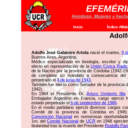
EFEMÉRI
Hombres, Mujeres y hechos
Adolf
Adolfo José Galatoire Artola
nació el martes,
9 d
Buenos Aires, Argentina.
Médico especializado en tisiología, escritor y di
electo en representación de la
Unión Cívica Radic
de la Nación por la provincia de Córdoba (1942-194
de completar su mandato a consecuencia del 
perpetrado el
4 de junio de 1943
.
También fue electo como Senador de la provincia 
1942).
En 1964 el Presidente Dr.
Arturo Umberto Illia
l
Embajador Argentino en Francia, cargo ejerció 
estado perpetrado el
6 de septiembre de 1966
.
En el medio partidario ejerció diversos cargos co
Comité de la provincia de Córdoba en 1945
Convención Nacional
en numerosas oportunidades
1ro. del
Comité Nacional
de
UCR
en 1948 ejercie
titularidad tras la muerte del Presidente
Rodolfo Par