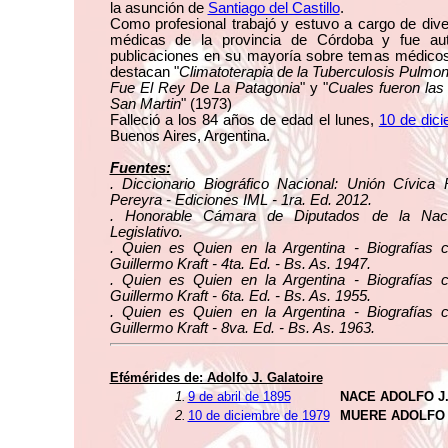
la asunción de
Santiago del Castillo
.
Como profesional trabajó y estuvo a cargo de dive
médicas de la provincia de Córdoba y fue au
publicaciones en su mayoría sobre temas médicos
destacan "
Climatoterapia de la Tuberculosis Pulmo
Fue El Rey De La Patagonia
" y "
Cuales fueron la
San Martin
" (1973)
Falleció a los 84 años de edad el lunes,
10 de dic
Buenos Aires, Argentina.
Fuentes:
. Diccionario Biográfico Nacional: Unión Cívica 
Pereyra - Ediciones IML - 1ra. Ed. 2012.
. Honorable Cámara de Diputados de la Naci
Legislativo.
. Quien es Quien en la Argentina - Biografías 
Guillermo Kraft - 4ta. Ed. - Bs. As. 1947.
. Quien es Quien en la Argentina - Biografías 
Guillermo Kraft - 6ta. Ed. - Bs. As. 1955.
. Quien es Quien en la Argentina - Biografías 
Guillermo Kraft - 8va. Ed. - Bs. As. 1963.
Efémérides de: Adolfo J. Galatoire
1.
9 de abril de 1895
NACE ADOLFO J
2.
10 de diciembre de 1979
MUERE ADOLFO 