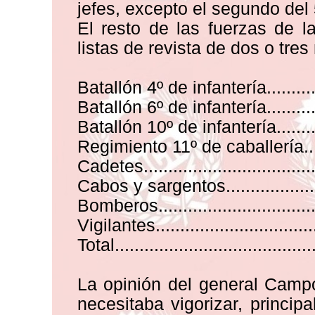
jefes, excepto el segundo del 
El resto de las fuerzas de 
listas de revista de dos o tres
Batallón 4º de infantería............
Batallón 6º de infantería............
Batallón 10º de infantería..........
Regimiento 11º de caballería.......
Cadetes.................................
Cabos y sargentos....................
Bomberos...............................
Vigilantes..............................
Total.....................................
La opinión del general Camp
necesitaba vigorizar, princip