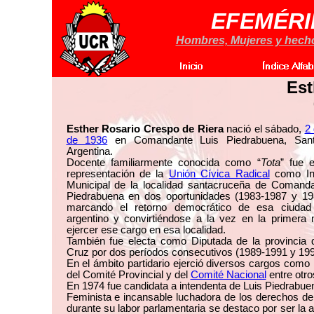
EFEMÉRI
Hombres, Mujeres y hechos
Est
Esther Rosario Crespo de Riera
nació el sábado,
2
de 1936
en Comandante Luis Piedrabuena, Sant
Argentina.
Docente familiarmente conocida como “
Tota
” fue 
representación de la
Unión Cívica Radical
como In
Municipal de la localidad santacruceña de Comanda
Piedrabuena en dos oportunidades (1983-1987 y 19
marcando el retorno democrático de esa ciudad
argentino y convirtiéndose a la vez en la primera 
ejercer ese cargo en esa localidad.
También fue electa como Diputada de la provincia 
Cruz por dos períodos consecutivos (1989-1991 y 19
En el ámbito partidario ejerció diversos cargos com
del Comité Provincial y del
Comité Nacional
entre otro
En 1974 fue candidata a intendenta de Luis Piedrabue
Feminista e incansable luchadora de los derechos de
durante su labor parlamentaria se destaco por ser la a