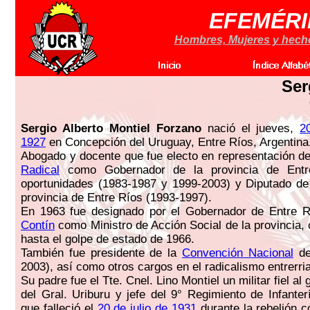
EFEMÉRI
Hombres, Mujeres y hechos
Ser
Sergio Alberto Montiel Forzano
nació el jueves,
2
1927
en Concepción del Uruguay, Entre Ríos, Argentina
Abogado y docente que fue electo en representación d
Radical
como Gobernador de la provincia de Ent
oportunidades (1983-1987 y 1999-2003) y Diputado de
provincia de Entre Ríos (1993-1997).
En 1963 fue designado por el Gobernador de Entre 
Contín
como Ministro de Acción Social de la provincia,
hasta el golpe de estado de 1966.
También fue presidente de la
Convención Nacional
de
2003), así como otros cargos en el radicalismo entrerri
Su padre fue el Tte. Cnel. Lino Montiel un militar fiel al
del Gral. Uriburu y jefe del 9° Regimiento de Infanter
que falleció el
20 de julio de 1931
durante la rebelión 