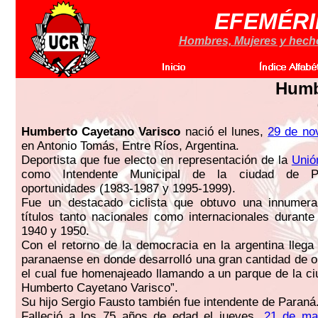
EFEMÉRI
Hombres, Mujeres y hechos
Humb
Humberto Cayetano Varisco
nació el lunes,
29 de no
en Antonio Tomás, Entre Ríos, Argentina.
Deportista que fue electo en representación de la
Unió
como Intendente Municipal de la ciudad de 
oportunidades (1983-1987 y 1995-1999).
Fue un destacado ciclista que obtuvo una innumera
títulos tanto nacionales como internacionales durant
1940 y 1950.
Con el retorno de la democracia en la argentina llega 
paranaense en donde desarrolló una gran cantidad de o
el cual fue homenajeado llamando a un parque de la ci
Humberto Cayetano Varisco”.
Su hijo Sergio Fausto también fue intendente de Paraná
Falleció a los 75 años de edad el jueves,
21 de ma