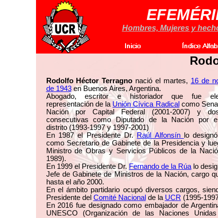
EFEMÉRI
Hombres, Mujeres y hechos
Rodo
Rodolfo Héctor Terragno
nació el martes,
16 de n
de 1943
en Buenos Aires, Argentina.
Abogado, escritor e historiador que fue el
representación de la
Unión Cívica Radical
como Senad
Nación por Capital Federal (2001-2007) y do
consecutivas como Diputado de la Nación por 
distrito (1993-1997 y 1997-2001)
En 1987 el Presidente Dr.
Raúl Alfonsín
lo design
como Secretario de Gabinete de la Presidencia y lu
Ministro de Obras y Servicios Públicos de la Nació
1989).
En 1999 el Presidente Dr.
Fernando de la Rúa
lo desi
Jefe de Gabinete de Ministros de la Nación, cargo 
hasta el año 2000.
En el ámbito partidario ocupó diversos cargos, sien
Presidente del
Comité Nacional
de la
UCR
(1995-1997
En 2016 fue designado como embajador de Argentina
UNESCO (Organización de las Naciones Unidas