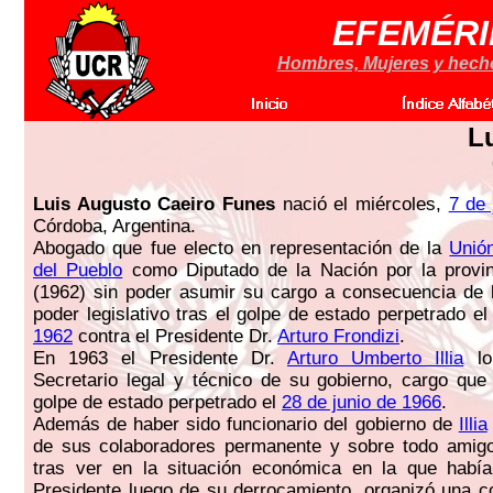
EFEMÉRI
Hombres, Mujeres y hechos
L
Luis Augusto Caeiro Funes
nació el miércoles,
7 de 
Córdoba, Argentina.
Abogado que fue electo en representación de la
Unió
del Pueblo
como Diputado de la Nación por la provi
(1962) sin poder asumir su cargo a consecuencia de l
poder legislativo tras el golpe de estado perpetrado e
1962
contra el Presidente Dr.
Arturo Frondizi
.
En 1963 el Presidente Dr.
Arturo Umberto Illia
lo
Secretario legal y técnico de su gobierno, cargo que 
golpe de estado perpetrado el
28 de junio de 1966
.
Además de haber sido funcionario del gobierno de
Illia
de sus colaboradores permanente y sobre todo amigo
tras ver en la situación económica en la que habí
Presidente luego de su derrocamiento, organizó una c