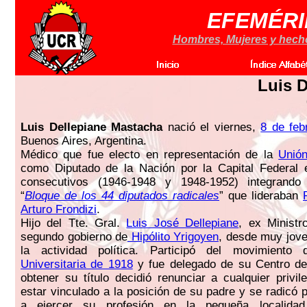
EFEMÉRI
Hombres, Mujeres y hechos
Luis 
Luis Dellepiane Mastacha
nació el viernes,
8 de feb
Buenos Aires, Argentina.
Médico que fue electo en representación de la
Unión
como Diputado de la Nación por la Capital Federal 
consecutivos (1946-1948 y 1948-1952) integrando
“
Bloque de los 44 diputados radicales
” que lideraban
Arturo Frondizi
.
Hijo del Tte. Gral.
Luis José Dellepiane
, ex Ministr
segundo gobierno de
Hipólito Yrigoyen
, desde muy jove
la actividad política. Participó del movimient
Universitaria de 1918
y fue delegado de su Centro de 
obtener su título decidió renunciar a cualquier privil
estar vinculado a la posición de su padre y se radicó 
a ejercer su profesión en la pequeña localida