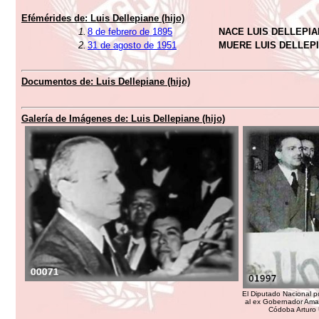
Efémérides de:
Luis Dellepiane (hijo)
1.
8 de febrero de 1895
NACE LUIS DELLEPIAN
2.
31 de agosto de 1951
MUERE LUIS DELLEPIA
Documentos de:
Luis Dellepiane (hijo)
Galería de Imágenes de:
Luis Dellepiane (hijo)
El Diputado Nacional po
al ex Gobernador Amad
Códoba Arturo 