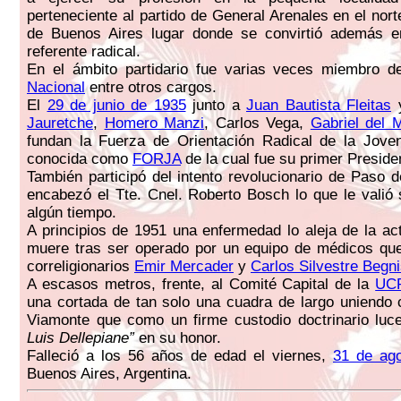
perteneciente al partido de General Arenales en el nort
de Buenos Aires lugar donde se convirtió además e
referente radical.
En el ámbito partidario fue varias veces miembro 
Nacional
entre otros cargos.
El
29 de junio de 1935
junto a
Juan Bautista Fleitas
y
Jauretche
,
Homero Manzi
, Carlos Vega,
Gabriel del 
fundan la Fuerza de Orientación Radical de la Jove
conocida como
FORJA
de la cual fue su primer Preside
También participó del intento revolucionario de Paso d
encabezó el Tte. Cnel. Roberto Bosch lo que le valió 
algún tiempo.
A principios de 1951 una enfermedad lo aleja de la act
muere tras ser operado por un equipo de médicos que
correligionarios
Emir Mercader
y
Carlos Silvestre Begn
A escasos metros, frente, al Comité Capital de la
UC
una cortada de tan solo una cuadra de largo uniendo
Viamonte que como un firme custodio doctrinario lu
Luis Dellepiane”
en su honor.
Falleció a los 56 años de edad el viernes,
31 de ag
Buenos Aires, Argentina.