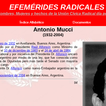
EFEMÉRIDES RADICALES
ombres, Mujeres y hechos de la Unión Cívica Radical día po
Antonio Mucci
(
1932-2004)
ero de 1932
en Avellaneda, Buenos Aires, Argentina.
nado por el Presidente
Raúl Alfonsín
como Ministro de
 el
10 de diciembre de 1983
y el
24 de abril de 1984
.
aboral y por iniciativa del Presidente Dr.
Alfonsín
encaró
 argentino por medio de una ley, que fue conocida como
ra de Diputados pero más tarde el Senado con mayoría
 cargo.
ente Dr.
Alfonsín
como nuevo Embajador argentino en la
noviembre de 2004
en Buenos Aires, Argentina.
94