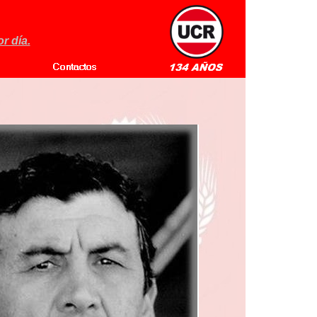
r día.