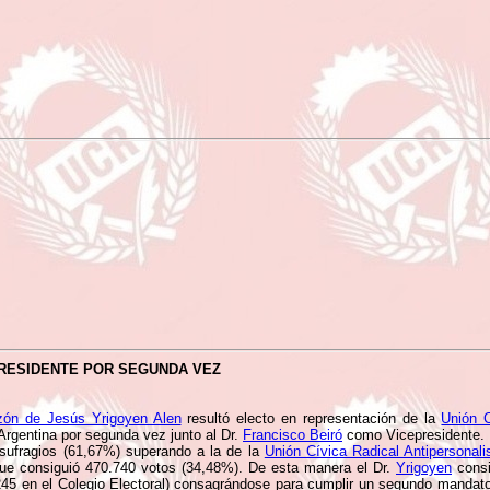
PRESIDENTE POR SEGUNDA VEZ
azón de Jesús Yrigoyen Alen
resultó electo en representación de la
Unión C
Argentina por segunda vez junto al Dr.
Francisco Beiró
como Vicepresidente.
sufragios (61,67%) superando a la de la
Unión Cívica Radical Antipersonali
e consiguió 470.740 votos (34,48%). De esta manera el Dr.
Yrigoyen
consi
245 en el Colegio Electoral) consagrándose para cumplir un segundo mandato 