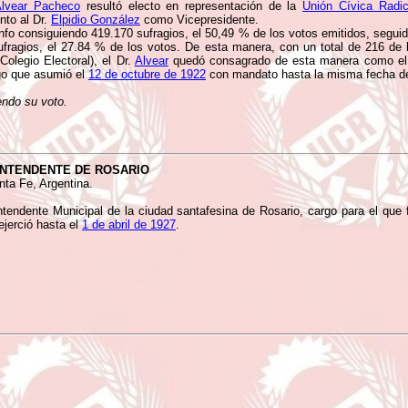
Alvear Pacheco
resultó electo en representación de la
Unión Cívica Radic
nto al Dr.
Elpidio González
como Vicepresidente.
unfo consiguiendo 419.170 sufragios, el 50,49 % de los votos emitidos, seguid
fragios, el 27.84 % de los votos. De esta manera, con un total de 216 de 
Colegio Electoral), el Dr.
Alvear
quedó consagrado de esta manera como el 
rgo que asumió el
12 de octubre de 1922
con mandato hasta la misma fecha d
endo su voto.
NTENDENTE DE ROSARIO
nta Fe, Argentina.
endente Municipal de la ciudad santafesina de Rosario, cargo para el que 
ejerció hasta el
1 de abril de 1927
.