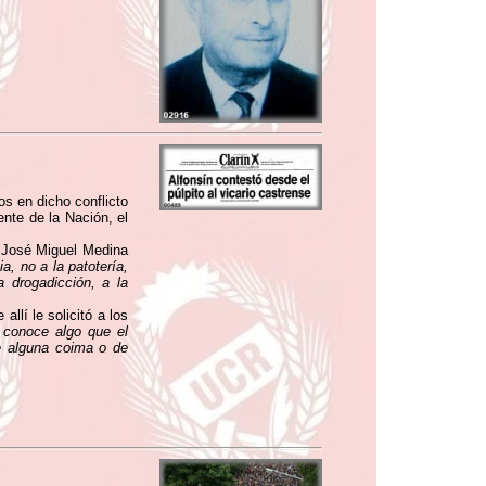
os en dicho conflicto
ente de la Nación, el
 José Miguel Medina
a, no a la patotería,
a drogadicción, a la
allí le solicitó a los
 conoce algo que el
e alguna coima o de