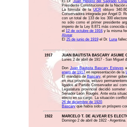
El Dr.
Juan Hipólito del Sagrado Cor
Presidente Constitucional de la Nación 
La fórmula de la
UCR
obtuvo 340.802
Conservadora integrada por Ángel D. Ro
con un total de 133 de los 300 electore
no sólo como el primer presidente arg
imperio de la Ley 8.871 más conocida
el
12 de octubre de 1916
y la misma fec
Alvear
.
El
25 de junio de 1919
el Dr.
Luna
fallec
1917
JUAN BAUTISTA BASCARY ASUME
Lunes 2 de abril de 1917 - San Miguel 
Don
Juan Bautista Bascary Esteves
a
enero de 1917
en representación de la
El mandato de
Bascary
, el primer gob
en esa provincia, estuvo permanentem
ligados al Partido Conservador así com
Legislatura provincial decidió someter
Senador León Rougés. Ante esta situaci
electo en su cargo. La situación confli
26 de diciembre de 1920
.
Bascary
que había sido un próspero come
1922
MARCELO T. DE ALVEAR ES ELECT
Domingo 2 de abril de 1922 - Argentina.