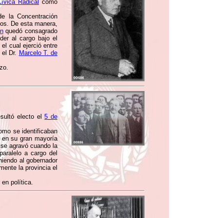
ívica Radical
como
de la Concentración
ios. De esta manera,
en
quedó consagrado
er al cargo bajo el
el cual ejerció entre
 el Dr.
Marcelo T. de
zo.
sultó electo el
5 de
omo se identificaban
 en su gran mayoría
o se agravó cuando la
paralelo a cargo del
niendo al gobernador
amente la provincia el
en política.