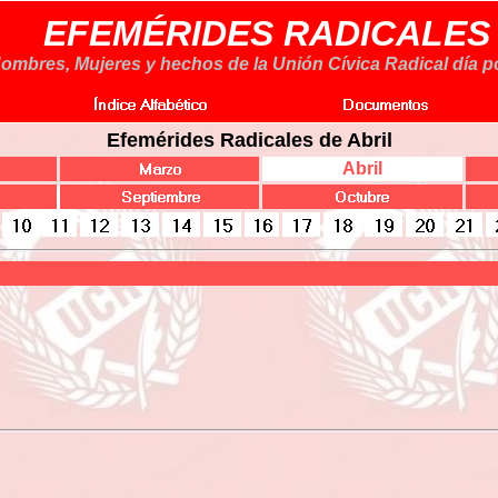
EFEMÉRIDES RADICALES
ombres, Mujeres y hechos de la Unión Cívica Radical día po
Efemérides Radicales de Abril
Abril