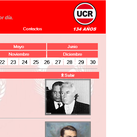
r día.