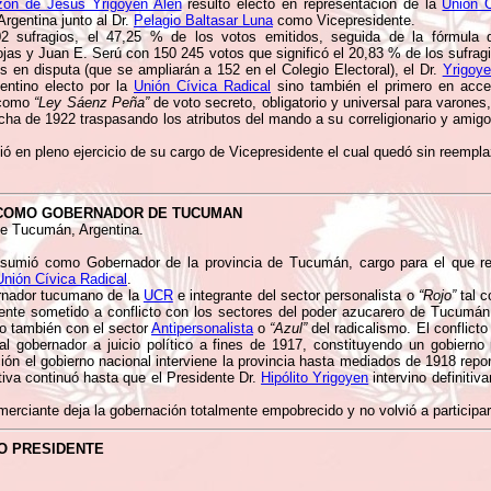
azón de Jesús Yrigoyen Alen
resultó electo en representación de la
Unión C
Argentina junto al Dr.
Pelagio Baltasar Luna
como Vicepresidente.
 sufragios, el 47,25 % de los votos emitidos, seguida de la fórmula 
jas y Juan E. Serú con 150 245 votos que significó el 20,83 % de los sufrag
s en disputa (que se ampliarán a 152 en el Colegio Electoral), el Dr.
Yrigoy
entino electo por la
Unión Cívica Radical
sino también el primero en acced
 como
“Ley Sáenz Peña”
de voto secreto, obligatorio y universal para varones, 
ha de 1922 traspasando los atributos del mando a su correligionario y amigo
ió en pleno ejercicio de su cargo de Vicepresidente el cual quedó sin reempla
 COMO GOBERNADOR DE TUCUMAN
de Tucumán, Argentina.
sumió como Gobernador de la provincia de Tucumán, cargo para el que re
Unión Cívica Radical
.
ernador tucumano de la
UCR
e integrante del sector personalista o
“Rojo”
tal c
ente sometido a conflicto con los sectores del poder azucarero de Tucumán
o también con el sector
Antipersonalista
o
“Azul”
del radicalismo. El conflict
 al gobernador a juicio político a fines de 1917, constituyendo un gobierno 
ón el gobierno nacional interviene la provincia hasta mediados de 1918 repo
ctiva continuó hasta que el Presidente Dr.
Hipólito Yrigoyen
intervino definitiv
rciante deja la gobernación totalmente empobrecido y no volvió a participar 
O PRESIDENTE