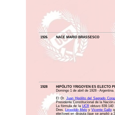
1926
NACE MARIO BRASSESCO
1928
HIPÓLITO YRIGOYEN ES ELECTO 
Domingo 1 de abril de 1928 - Argentina.
El Dr.
Juan Hipólito del Sagrado Cor
Presidente Constitucional de la Nación 
La fórmula de la
UCR
obtuvo 839.140 
Dres.
Leopoldo Melo
y
Vicente Gallo
qu
electores en disputa (que se amplió a 