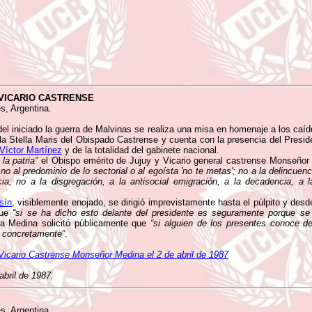
 VICARIO CASTRENSE
s, Argentina.
el iniciado la guerra de Malvinas se realiza una misa en homenaje a los caíd
lla Stella Maris del Obispado Castrense y cuenta con la presencia del Presid
Víctor Martínez
y de la totalidad del gabinete nacional.
la patria”
el Obispo emérito de Jujuy y Vicario general castrense Monseñor
 al predominio de lo sectorial o al egoísta 'no te metas'; no a la delincuenci
cia; no a la disgregación, a la antisocial emigración, a la decadencia, a l
sín
, visiblemente enojado, se dirigió imprevistamente hasta el púlpito y desde 
que
“si se ha dicho esto delante del presidente es seguramente porque se
e a Medina solicitó públicamente que
“si alguien de los presentes conoce d
e concretamente”
.
 Vicario Castrense Monseñor Medina el 2 de abril de 1987
abril de 1987.
s, Argentina.