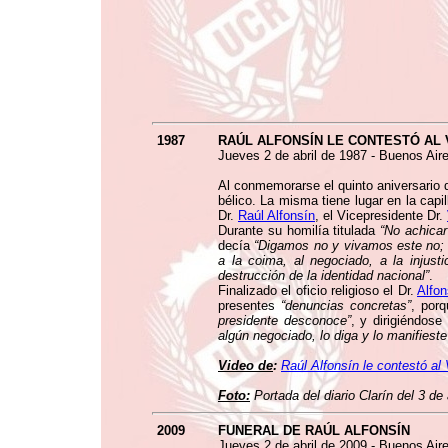
1987
RAÚL ALFONSÍN LE CONTESTÓ AL
Jueves 2 de abril de 1987 - Buenos Aire
Al conmemorarse el quinto aniversario d
bélico. La misma tiene lugar en la capi
Dr.
Raúl Alfonsín
, el Vicepresidente Dr.
Durante su homilía titulada
“No achicar 
decía
“Digamos no y vivamos este no; no
a la coima, al negociado, a la injusti
destrucción de la identidad nacional”
.
Finalizado el oficio religioso el Dr.
Alfon
presentes
“denuncias concretas”
, por
presidente desconoce”
, y dirigiéndos
algún negociado, lo diga y lo manifiest
Video de
:
Raúl Alfonsín le contestó al
Foto:
Portada del diario Clarín del 3 de 
2009
FUNERAL DE RAÚL ALFONSÍN
Jueves 2 de abril de 2009 - Buenos Aire