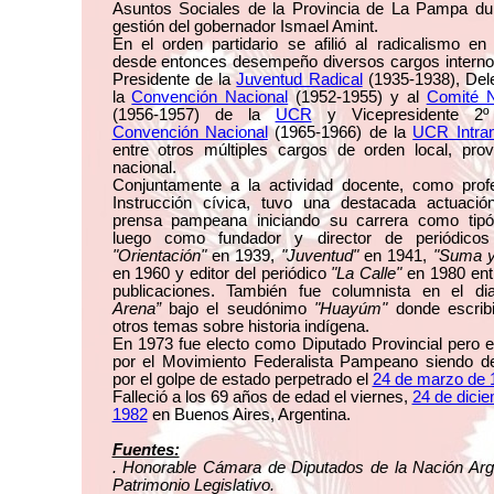
Asuntos Sociales de la Provincia de La Pampa dur
gestión del gobernador Ismael Amint.
En el orden partidario se afilió al radicalismo e
desde entonces desempeño diversos cargos intern
Presidente de la
Juventud Radical
(1935-1938), Del
la
Convención Nacional
(1952-1955) y al
Comité N
(1956-1957) de la
UCR
y Vicepresidente 2º
Convención Nacional
(1965-1966) de la
UCR Intran
entre otros múltiples cargos de orden local, prov
nacional.
Conjuntamente a la actividad docente, como prof
Instrucción cívica, tuvo una destacada actuació
prensa pampeana iniciando su carrera como tipó
luego como fundador y director de periódico
"Orientación"
en 1939,
"Juventud"
en 1941,
"Suma y
en 1960 y editor del periódico
"La Calle"
en 1980 ent
publicaciones. También fue columnista en el di
Arena”
bajo el seudónimo
"Huayúm"
donde escribi
otros temas sobre historia indígena.
En 1973 fue electo como Diputado Provincial pero 
por el Movimiento Federalista Pampeano siendo des
por el golpe de estado perpetrado el
24 de marzo de 
Falleció a los 69 años de edad el viernes,
24 de dici
1982
en Buenos Aires, Argentina.
Fuentes:
. Honorable Cámara de Diputados de la Nación Arge
Patrimonio Legislativo.