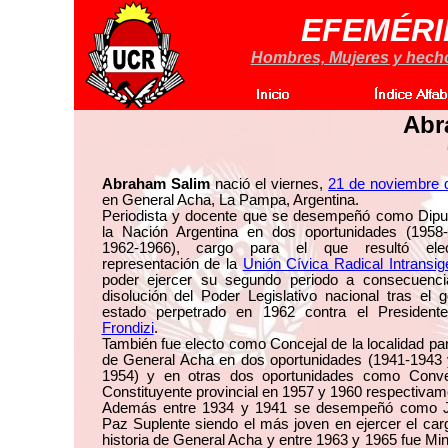
EFEMÉRI
Hombres, Mujeres y hechos
Abr
Abraham Salim
nació el viernes,
21 de noviembre 
en General Acha, La Pampa, Argentina.
Periodista y docente que se desempeñó como Dipu
la Nación Argentina en dos oportunidades (1958
1962-1966), cargo para el que resultó ele
representación de la
Unión Cívica Radical Intransig
poder ejercer su segundo periodo a consecuenci
disolución del Poder Legislativo nacional tras el 
estado perpetrado en 1962 contra el Presiden
Frondizi
.
También fue electo como Concejal de la localidad 
de General Acha en dos oportunidades (1941-1943 
1954) y en otras dos oportunidades como Conve
Constituyente provincial en 1957 y 1960 respectivam
Además entre 1934 y 1941 se desempeñó como 
Paz Suplente siendo el más joven en ejercer el car
historia de General Acha y entre 1963 y 1965 fue Min