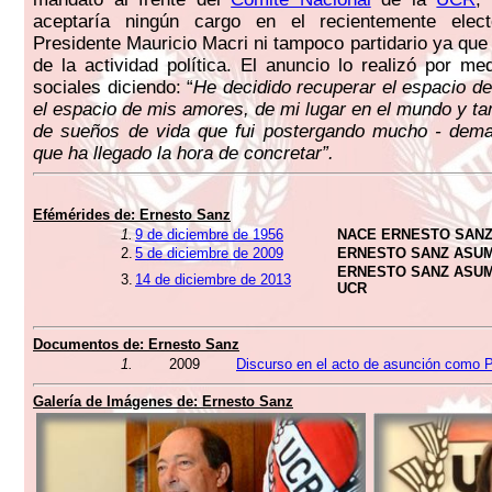
aceptaría ningún cargo en el recientemente elec
Presidente Mauricio Macri ni tampoco partidario ya que 
de la actividad política. El anuncio lo realizó por me
sociales diciendo: “
He decidido recuperar el espacio d
el espacio de mis amores, de mi lugar en el mundo y ta
de sueños de vida que fui postergando mucho - dema
que ha llegado la hora de concretar”.
Efémérides de:
Ernesto Sanz
1.
9 de diciembre de 1956
NACE ERNESTO SAN
2.
5 de diciembre de 2009
ERNESTO SANZ ASUM
ERNESTO SANZ ASUM
3.
14 de diciembre de 2013
UCR
Documentos de:
Ernesto Sanz
1.
2009
Discurso en el acto de asunción como P
Galería de Imágenes de:
Ernesto Sanz