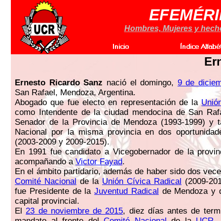
EFEMÉRI
Hombres, Mujeres y hechos
Er
Ernesto Ricardo Sanz
nació el domingo,
9 de dicie
San Rafael, Mendoza, Argentina.
Abogado que fue electo en representación de la
Unió
como Intendente de la ciudad mendocina de San Rafa
Senador de la Provincia de Mendoza (1993-1999) y 
Nacional por la misma provincia en dos oportunidad
(2003-2009 y 2009-2015).
En 1991 fue candidato a Vicegobernador de la provi
acompañando a
Victor Fayad
.
En el ámbito partidario, además de haber sido dos vece
Comité Nacional
de la
Unión Cívica Radical
(2009-201
fue Presidente de la
Juventud Radical
de Mendoza y d
capital provincial.
El
23 de noviembre de 2015
, diez días antes de ter
mandato al frente del
Comité Nacional
de la
UCR
,