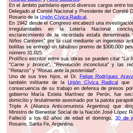
En el ámbito partidario ejerció diversos cargos entre l
Delegado al Comité Nacional y Presidente del Comité 
Rosario de la
Unión Cívica Radical
.
En 1942 desde el Congreso encabezó una investigación
irregularidades en la Lotería Nacional concl
esclarecimiento de la recordada estafa denominada 
Niños Cantores
” por la cual mediante un ingenioso ar
bolillas se entregó un fabuloso premio de $300.000 pes
número 31.025.
Prolífico escritor entre sus obras se pueden citar "
La f
"
Carne y bronce
", "
Revolución inconclusa
" y las re
"
Retazos
" y "
Rosas ante la posteridad
".
Uno de sus tres hijos, el Dr.
Felipe Rodríguez Aray
también militante de la
Unión Cívica Radical
que 
consecuencia de su trabajo en defensa de presos polí
gobierno María Estela Martínez de Perón, fue se
domicilio y brutalmente asesinado por la patota parapo
Triple A (Alianza Anticomunista Argentina) que diri
Ministro de Bienestar Social de la Nación José López R
Falleció a los 62 años de edad el domingo,
30 de j
Rosario, Santa Fe, Argentina.