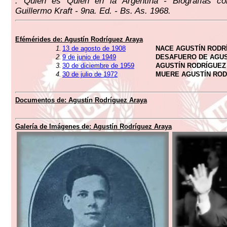
. Quién es Quién en la Argentina - Biografías c
Guillermo Kraft - 9na. Ed. - Bs. As. 1968.
Efémérides de:
Agustín Rodríguez Araya
1.
13 de agosto de 1908
NACE AGUSTÍN RODR
2.
9 de junio de 1949
DESAFUERO DE AGUS
3.
30 de diciembre de 1959
AGUSTÍN RODRÍGUEZ
4.
30 de julio de 1972
MUERE AGUSTÍN ROD
Documentos de:
Agustín Rodríguez Araya
Galería de Imágenes de:
Agustín Rodríguez Araya