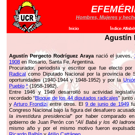
EFEMÉRI
Hombres, Mujeres y hechos
Agustín 
Agustín Pergecto Rodríguez Araya
nació el jueves,
1908
en Rosario, Santa Fe, Argentina.
Procurador, periodista y escritor que fue electo por
Radical
como Diputado Nacional por la provincia de 
oportunidades (1940-1944 y 1948-1952) y por la
Unió
Pueblo
*
(1958-1962).
Entre 1946 y 1949 desarrolló su actividad legislati
recordado “
Bloque de los 44 diputados radicales
” junto
y
Arturo Frondizi
entre otros. El
9 de junio de 1949
fu
Congreso Nacional bajo la figura del desafuero acusad
la investidura presidencial
” por haber comparado en
gobierno de Juan Perón con “
Alí Babá y los 40 ladron
mismo año y por el mismo motivo fueron expulsado
Ricardo Balbín
y
Atilio Cattáneo
.