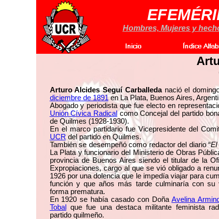
EFEMÉRI
Hombres, Mujeres y hechos
Art
Arturo Alcides Seguí Carballeda
nació el doming
diciembre de 1891
en La Plata, Buenos Aires, Argenti
Abogado y periodista que fue electo en representaci
Unión Cívica Radical
como Concejal del partido bon
de Quilmes (1928-1930).
En el marco partidario fue Vicepresidente del Comi
UCR
del partido en Quilmes.
También se desempeñó como redactor del diario “
El
La Plata y funcionario del Ministerio de Obras Públic
provincia de Buenos Aires siendo el titular de la Of
Expropiaciones, cargo al que se vió obligado a renu
1926 por una dolencia que le impedía viajar para cum
función y que años más tarde culminaría con su 
forma prematura.
En 1920 se había casado con Doña
Avelina Armin
Tobal
que fue una destaca militante feminista radi
partido quilmeño.