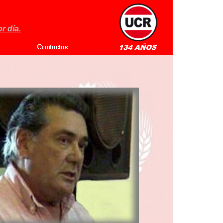
r día.