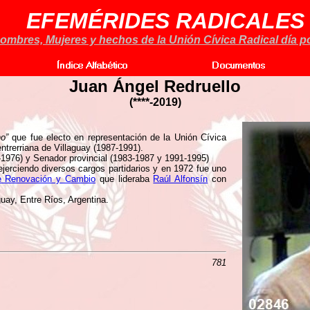
EFEMÉRIDES RADICALES
ombres, Mujeres y hechos de la Unión Cívica Radical día po
Juan Ángel Redruello
(****-2019)
ho”
que fue electo en representación de la Unión Cívica
ntrerriana de Villaguay (1987-1991).
-1976) y Senador provincial (1983-1987 y 1991-1995)
ejerciendo diversos cargos partidarios y en 1972 fue uno
e Renovación y Cambio
que lideraba
Raúl Alfonsín
con
uay, Entre Ríos, Argentina.
781