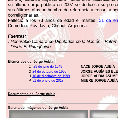
su último cargo público en 2007 se dedicó a su profe
sus últimos días un hombre de referencia y consulta p
correligionarias.
Falleció a los 73 años de edad el martes,
31 de en
Comodoro Rivadavia, Chubut, Argentina.
Fuentes:
. Honorable Cámara de Diputados de la Nación - Patrimo
. Diario El Patagónico.
Efémérides de: Jorge Aubía
1.
23 de julio de 1943
NACE JORGE AUBÍA
2.
24 de octubre de 1999
JORGE AUBÍA ES EL
3.
10 de diceimbre de 1999
JORGE AUBÍA ASUME
4.
31 de enero de 2017
MUERE JORGE AUBÍA
Documentos de: Jorge Aubía
Galería de Imágenes de: Jorge Aubía