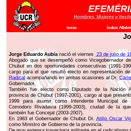
EFEMÉRI
Hombres, Mujeres y hechos
Jo
Jorge Eduardo Aubía
nació el viernes
23 de julio de 1
Abogado que se desempeñó como Vicegobernador de 
Chubut en dos oportunidades consecutivas (1991-199
cargo para el que resultó electo en representación d
Radical
acompañando en ambas ocasiones al Dr.
Carl
Gobernador.
También fue electo como Diputado de la Nación A
provincia de Chubut (1997-2001), cargo al que present
1999 para asumir como Intendente Municipal de l
Comodoro Rivadavia (1999-2003), ciudad de la que
también fue Concejal (2003-2007).
En 1983 el Gobernador de Chubut Dr.
Atilio Oscar Vig
como Ministro de Gobierno de la provincia.
De muy extensa trayectoria militante en el radicalismo 