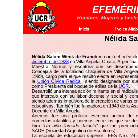
EFEMÉRI
Hombres, Mujeres y hechos
Nélida Sa
Nélida Salom Wenk de Franchini
nació el miércol
diciembre de 1928
en Villa Ángela, Chaco, Argentina.
Maestra Normal y escritora que se desempeñ
Concejala de la localidad chaqueña de Villa Ángel
1989), cargo para el que resultó electa en represent
la
Unión Cívica Radical
, siendo designada por su
como Presidenta del bloque de ediles de la
UCR
.
Desarrolló una intensa acción militante en el radicali
que intercaló con su labor docente y social y com
siendo además impulsora de la creación de varias e
educativas. También fue fundadora en 1948 de la As
Docente en Villa Ángela.
Además fue una profusa escritora autora de c
comedias infantiles y poemas entre los que se des
libro
“Un niño llamado Jacinto”
que fue premiado
SADE (Sociedad Argentina de Escritores).
La escuela de educación superior EES Nro. 24 d