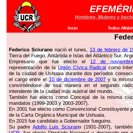
EFEMÉRI
Hombres, Mujeres y hechos
Feder
Federico Sciurano
nació el lunes,
13 de febrero de 
Tierra del Fuego, Antártida e Islas del Atlántico Sur, Arg
Empresario que fue electo el
12 de noviembr
representación de la
Unión Cívica Radical
como Inten
de la ciudad de Ushuaia durante dos períodos consecu
el cargo entre el
10 de diciembre de 2007
y la misma
convirtiéndose de esa manera en el segundo radi
intendente de la ciudad más austral del mundo.
También fue electo como Concejal de la misma ciu
mandatos (1999-2003 y 2003-2007).
En 2001 fue electo como Convencional Constituyente p
de la Carta Orgánica Municipal de Ushuaia.
En 2015 fue candidato a Gobernador fueguino.
Su padre
Adolfo Luis Sciuran
o (1931-2007), tambié
UCR
, fue electo Diputado Nacional y designado por e