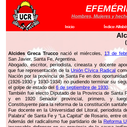
EFEMÉRI
Hombres, Mujeres y hechos
Alc
Alcides Greca Trucco
nació el miércoles,
13 de feb
San Javier, Santa Fe, Argentina.
Abogado, escritor, periodista, cineasta y docente apo
que fue representación de la
Unión Cívica Radical
como
Nación por la provincia de Santa Fe en dos oportunida
(1926-1930 y 1930-1934) no pudiendo terminar su seg
el golpe de estado del
6 de septiembre de 1930
.
También fue electo Diputado de la Provincia de Santa 
y en 1920 Senador provincial, primero, y lueg
Constituyente para la reforma de la constitución santaf
Fue docente en la Universidad del Litoral, periodista d
Palabra” de Santa Fe y “La Capital” de Rosario, entre ot
Además del radicalismo fue partidario de la
Reforma Un