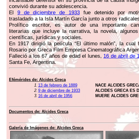
incansable defensor en su provincia de la causa indí
convivió durante su adolescencia.
El
9 de diciembre de 1933
fue detenido por motiv
trasladado a la Isla Martín García junto a otros radicale
Prolífico escritor, es autor de una importante ca
literarias que incluye la narrativa, la novela, alguno
científicas, jurídicas y sociales.
En 1917 dirigió la película “El último malón”, la cual 
Rosario por Greca Film Empresa Cinematográfica Argent
Falleció a los 67 años de edad el lunes,
16 de abril de 
Santa Fe, Argentina.
Efémérides de:
Alcides Greca
1.
13 de febrero de 1889
NACE ALCIDES GREC
2.
9 de diciembre de 1933
ALCIDES GRECA ES 
3.
16 de abril de 1956
MUERE ALCIDES GR
Documentos de:
Alcides Greca
Galería de Imágenes de:
Alcides Greca