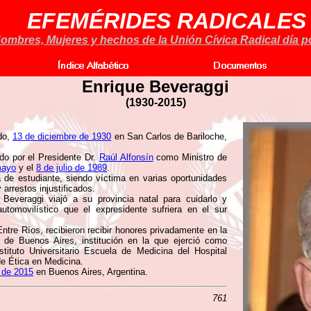
EFEMÉRIDES RADICALES
ombres, Mujeres y hechos de la Unión Cívica Radical día po
Enrique Beveraggi
(1930-2015)
do,
13 de diciembre de 1930
en San Carlos de Bariloche,
do por el Presidente Dr.
Raúl Alfonsín
como Ministro de
mayo
y el
8 de julio de 1989
.
 de estudiante, siendo víctima en varias oportunidades
arrestos injustificados.
 Beveraggi viajó a su provincia natal para cuidarlo y
tomovilístico que el expresidente sufriera en el sur
ntre Ríos, recibieron recibir honores privadamente en la
o de Buenos Aires, institución en la que ejerció como
ituto Universitario Escuela de Medicina del Hospital
e Ética en Medicina.
o de 2015
en Buenos Aires, Argentina.
761