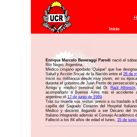
H
Enrique Marcelo Beveraggi Parodi
nació el sába
Río Negro, Argentina.
Médico cirujano apodado “
Quique
” que fue designa
Salud y Acción Social de la Nación entre el
26 de 
Inició su militancia desde muy joven, en su época
durante el gobierno de Juan Perón de persecución y 
Amigo y médico personal del Dr.
Raúl Alfonsín
,
acompañarlo a Buenos Aires tras el accidente au
argentino el
17 de junio de 1999
.
Tras su muerte sus restos, previo a su traslado a E
capilla del Sagrado Corazón del Hospital Italian
Médico y docente llegando a ser Decano del Inst
Italiano integrando además el Consejo Académico d
Falleció a los 84 años de edad el lunes,
15 de juni