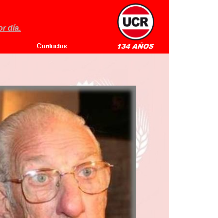
r día.