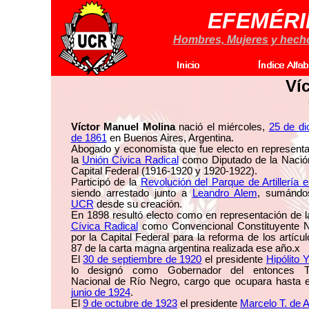
EFEMÉRI
Hombres, Mujeres y hechos
Ví
Víctor Manuel Molina
nació el miércoles,
25 de di
de 1861
en Buenos Aires, Argentina.
Abogado y economista que fue electo en representa
la
Unión Cívica Radical
como Diputado de la Nación
Capital Federal (1916-1920 y 1920-1922).
Participó de la
Revolución del Parque de Artillería 
siendo arrestado junto a
Leandro Alem
, sumándo
UCR
desde su creación.
En 1898 resultó electo como en representación de 
Cívica Radical
como Convencional Constituyente N
por la Capital Federal para la reforma de los artícu
87 de la carta magna argentina realizada ese año.x
El
30 de septiembre de 1920
el presidente
Hipólito 
lo designó como Gobernador del entonces Ter
Nacional de Río Negro, cargo que ocupara hasta 
junio de 1924
.
El
9 de octubre de 1923
el presidente
Marcelo T. de 