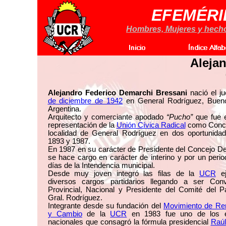
EFEMÉRI
Hombres, Mujeres y hechos
Aleja
Alejandro Federico Demarchi Bressani
nació el j
de diciembre de 1942
en General Rodríguez, Bueno
Argentina.
Arquitecto y comerciante apodado
“Pucho”
que fue e
representación de la
Unión Cívica Radical
como Concej
localidad de General Rodríguez en dos oportunidad
1893 y 1987.
En 1987 en su carácter de Presidente del Concejo De
se hace cargo en carácter de interino y por un peri
días de la Intendencia municipal.
Desde muy joven integró las filas de la
UCR
ej
diversos cargos partidarios llegando a ser Conv
Provincial, Nacional y Presidente del Comité del P
Gral. Rodríguez.
Integrante desde su fundación del
Movimiento de Re
y Cambio
de la
UCR
en 1983 fue uno de los e
nacionales que consagró la fórmula presidencial
Raúl