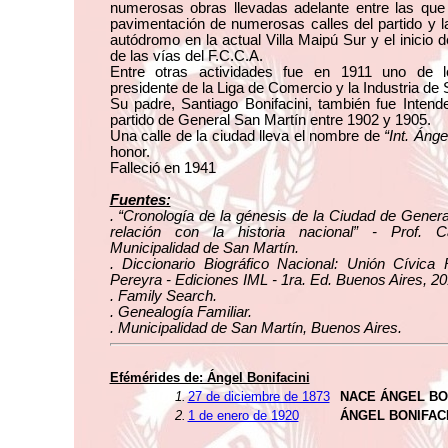
numerosas obras llevadas adelante entre las que
pavimentación de numerosas calles del partido y l
autódromo en la actual Villa Maipú Sur y el inicio de
de las vías del F.C.C.A.
Entre otras actividades fue en 1911 uno de 
presidente de la Liga de Comercio y la Industria de 
Su padre, Santiago Bonifacini, también fue Intend
partido de General San Martín entre 1902 y 1905.
Una calle de la ciudad lleva el nombre de
“Int. Ánge
honor.
Falleció en 1941
Fuentes:
. “Cronología de la génesis de la Ciudad de Gener
relación con la historia nacional” - Prof. 
Municipalidad de San Martín.
. Diccionario Biográfico Nacional: Unión Cívica 
Pereyra - Ediciones IML - 1ra. Ed. Buenos Aires, 20
. Family Search.
. Genealogía Familiar.
. Municipalidad de San Martín, Buenos Aires.
Efémérides de: Ángel Bonifacini
1.
27 de diciembre de 1873
NACE ÁNGEL BO
2.
1 de enero de 1920
ÁNGEL BONIFAC