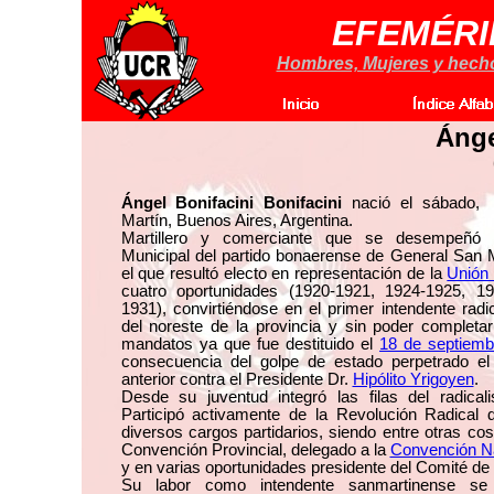
EFEMÉRI
Hombres, Mujeres y hechos
Ánge
Ángel Bonifacini Bonifacini
nació el sábado,
Martín, Buenos Aires, Argentina.
Martillero y comerciante que se desempeñó 
Municipal del partido bonaerense de General San M
el que resultó electo en representación de la
Unión 
cuatro oportunidades (1920-1921, 1924-1925, 1
1931), convirtiéndose en el primer intendente radi
del noreste de la provincia y sin poder completar
mandatos ya que fue destituido el
18 de septiemb
consecuencia del golpe de estado perpetrado e
anterior contra el Presidente Dr.
Hipólito Yrigoyen
.
Desde su juventud integró las filas del radica
Participó activamente de la Revolución Radical 
diversos cargos partidarios, siendo entre otras c
Convención Provincial, delegado a la
Convención N
y en varias oportunidades presidente del Comité de
Su labor como intendente sanmartinense se