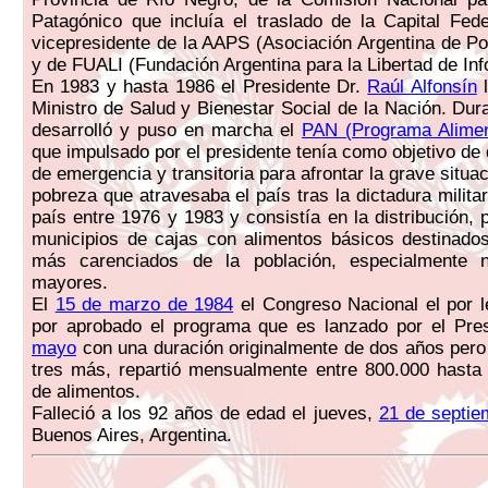
Patagónico que incluía el traslado de la Capital Fe
vicepresidente de la AAPS (Asociación Argentina de Pol
y de FUALI (Fundación Argentina para la Libertad de Inf
En 1983 y hasta 1986 el Presidente Dr.
Raúl Alfonsín
l
Ministro de Salud y Bienestar Social de la Nación. Dur
desarrolló y puso en marcha el
PAN (Programa Alimen
que impulsado por el presidente tenía como objetivo de 
de emergencia y transitoria para afrontar la grave situ
pobreza que atravesaba el país tras la dictadura milita
país entre 1976 y 1983 y consistía en la distribución, 
municipios de cajas con alimentos básicos destinado
más carenciados de la población, especialmente n
mayores.
El
15 de marzo de 1984
el Congreso Nacional el por 
por aprobado el programa que es lanzado por el Pre
mayo
con una duración originalmente de dos años pero
tres más, repartió mensualmente entre 800.000 hasta
de alimentos.
Falleció a los 92 años de edad el jueves,
21 de septie
Buenos Aires, Argentina.