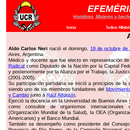
EFEMÉRI
Hombres, Mujeres y hechos
Aldo Carlos Neri
nació el domingo,
19 de octubre de
Aires, Argentina.
Médico y docente que fue electo en representación de
Radical
como Diputado de la Nación por la Capital Fed
y posteriormente por la Alianza por el Trabajo, la Justic
(2001-2005).
Su participación partidaria se inició a principios de l
siendo uno de los miembros fundadores del
Movimient
y Cambio
junto a
Raúl Alfonsín
.
Ejerció la docencia en la Universidad de Buenos Aire
como consultor de organismos internacionale
(Organización Mundial de la Salud), la OEA (Organiz
Americanos) y el Banco Mundial.
También se desempeño como presidente del Consejo
Provincia de Río Negro, de la Comisión Nacional par