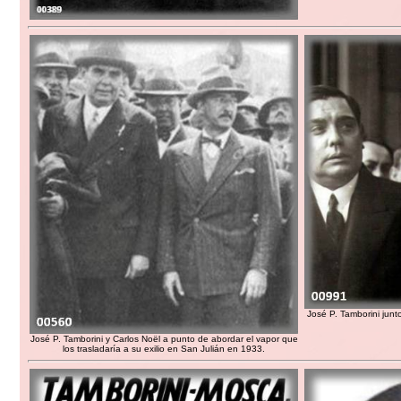
José P. Tamborini junt
José P. Tamborini y Carlos Noël a punto de abordar el vapor que
los trasladaría a su exilio en San Julián en 1933.