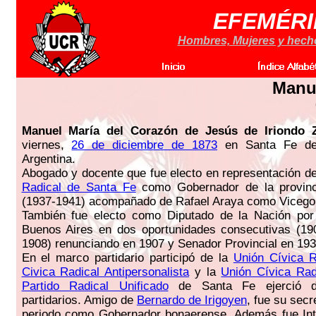
EFEMÉRI
Hombres, Mujeres y hechos
Manue
Manuel María del Corazón de Jesús de Iriondo Z
viernes,
26 de diciembre de 1873
en Santa Fe de
Argentina.
Abogado y docente que fue electo en representación d
Radical de Santa Fe
como Gobernador de la provinc
(1937-1941) acompañado de Rafael Araya como Vicego
También fue electo como Diputado de la Nación por 
Buenos Aires en dos oportunidades consecutivas (19
1908) renunciando en 1907 y Senador Provincial en 193
En el marco partidario participó de la
Unión Cívica R
Civica Radical Antipersonalista
y la
Unión Cívica Rad
Partido Radical Unificado
de Santa Fe ejerció di
partidarios. Amigo de
Bernardo de Irigoyen
, fue su secr
periodo como Gobernador bonaerense. Además fue Int