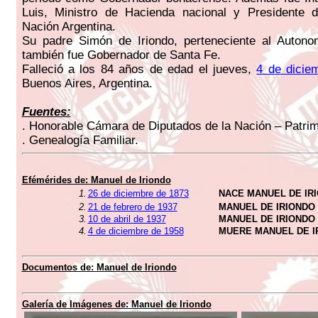
Luis, Ministro de Hacienda nacional y Presidente 
Nación Argentina.
Su padre Simón de Iriondo, perteneciente al Autono
también fue Gobernador de Santa Fe.
Falleció a los 84 años de edad el jueves,
4 de dicie
Buenos Aires, Argentina.
Fuentes:
. Honorable Cámara de Diputados de la Nación – Patrimo
. Genealogía Familiar.
Efémérides de: Manuel de Iriondo
1.
26 de diciembre de 1873
NACE MANUEL DE IR
2.
21 de febrero de 1937
MANUEL DE IRIONDO
3.
10 de abril de 1937
MANUEL DE IRIONDO
4.
4 de diciembre de 1958
MUERE MANUEL DE I
Documentos de: Manuel de Iriondo
Galería de Imágenes de: Manuel de Iriondo