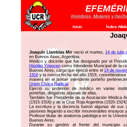
EFEMÉRI
Hombres, Mujeres y hechos
Joaq
Joaquín Llambías Mir
nació el martes,
14 de julio
en Buenos Aires, Argentina.
Médico y docente que fue designado por el Preside
Hipólito Yrigoyen
como Intendente Municipal de la c
Buenos Aires, cargo que ejerció entre el
14 de novie
1916
y la misma fecha del año 1919, convirtiéndose
manera en el primer intendente porteño pertenecie
Unión Cívica Radical
.
Ejerció su profesión de médico en varias instit
porteñas, dirigiendo algunas de ellas.
También fue Presidente de la Asociación Médica Ar
(1915-1916) y de la Cruz Roja Argentina (1920-1924)
La escritura y la docencia fueron algunas de sus 
pasiones llegando a escribir innumerables ensayos 
Profesor titular de anatomía patológica en la Univer
Buenos Aires.
Durante su gestión al frente del municipio cap