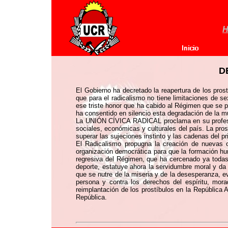
H
D
El Gobierno ha decretado la reapertura de los pro
que para el radicalismo no tiene limitaciones de 
ese triste honor que ha cabido al Régimen que se pr
ha consentido en silencio esta degradación de la mu
La UNIÓN CÍVICA RADICAL proclama en su profesión 
sociales, económicas y culturales del país. La pros
superar las sujeciones instinto y las cadenas del pr
El Radicalismo propugna la creación de nuevas c
organización democrática para que la formación hum
regresiva del Régimen, que ha cercenado ya todas l
deporte, estatuye ahora la servidumbre moral y da
que se nutre de la miseria y de la desesperanza, e
persona y contra los derechos del espíritu, mo
reimplantación de los prostíbulos en la República
República.