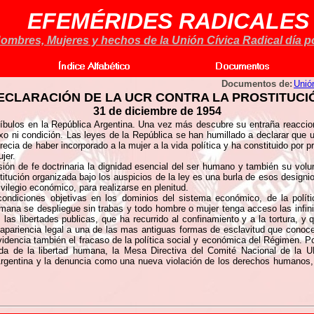
EFEMÉRIDES RADICALES
ombres, Mujeres y hechos de la Unión Cívica Radical día po
Documentos de:
Unió
ECLARACIÓN DE LA UCR CONTRA LA PROSTITUCI
31 de diciembre de 1954
stíbulos en la República Argentina. Una vez más descubre su entraña reaccio
sexo ni condición. Las leyes de la República se han humillado a declarar qu
ecia de haber incorporado a la mujer a la vida política y ha constituido por
jer.
de fe doctrinaria la dignidad esencial del ser humano y también su volunta
titución organizada bajo los auspicios de la ley es una burla de esos designi
ivilegio económico, para realizarse en plenitud.
ondiciones objetivas en los dominios del sistema económico, de la políti
ana se despliegue sin trabas y todo hombre o mujer tenga acceso las infinita
as libertades publicas, que ha recurrido al confinamiento y a la tortura, y 
 apariencia legal a una de las mas antiguas formas de esclavitud que conoce
videncia también el fracaso de la política social y económica del Régimen. P
rada de la libertad humana, la Mesa Directiva del Comité Nacional de la
 Argentina y la denuncia como una nueva violación de los derechos humanos, 