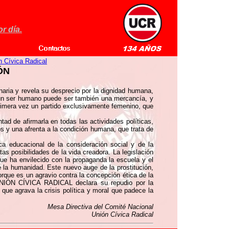
r día.
n Cívica Radical
ÓN
naria y revela su desprecio por la dignidad humana,
e un ser humano puede ser también una mercancía, y
 primera vez un partido exclusivamente femenino, que
d de afirmarla en todas las actividades políticas,
os y una afrenta a la condición humana, que trata de
ca educacional de la consideración social y de la
s posibilidades de la vida creadora. La legislación
que ha envilecido con la propaganda la escuela y el
 la humanidad. Este nuevo auge de la prostitución,
orque es un agravio contra la concepción ética de la
 UNIÓN CÍVICA RADICAL declara su repudio por la
que agrava la crisis política y moral que padece la
Mesa Directiva del Comité Nacional
Unión Cívica Radical