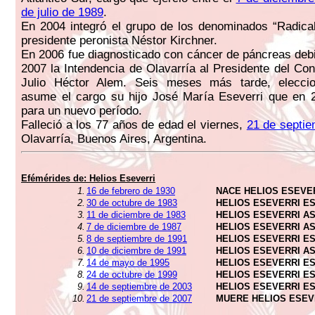
de julio de 1989
.
En 2004 integró el grupo de los denominados “Radical
presidente peronista Néstor Kirchner.
En 2006 fue diagnosticado con cáncer de páncreas deb
2007 la Intendencia de Olavarría al Presidente del Con
Julio Héctor Alem. Seis meses más tarde, elecci
asume el cargo su hijo José María Eseverri que en 2
para un nuevo período.
Falleció a los 77 años de edad el viernes,
21 de septi
Olavarría, Buenos Aires, Argentina.
Efémérides de:
Helios Eseverri
1.
16 de febrero de 1930
NACE HELIOS ESEVE
2.
30 de octubre de 1983
HELIOS ESEVERRI E
3.
11 de diciembre de 1983
HELIOS ESEVERRI A
4.
7 de diciembre de 1987
HELIOS ESEVERRI A
5.
8 de septiembre de 1991
HELIOS ESEVERRI E
6.
10 de diciembre de 1991
HELIOS ESEVERRI A
7.
14 de mayo de 1995
HELIOS ESEVERRI E
8.
24 de octubre de 1999
HELIOS ESEVERRI E
9.
14 de septiembre de 2003
HELIOS ESEVERRI E
10.
21 de septiembre de 2007
MUERE HELIOS ESEV