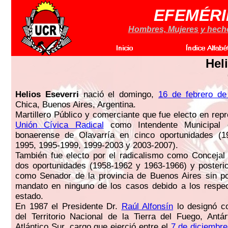
EFEMÉRI
Hombres, Mujeres y hechos
Hel
Helios Eseverri
nació el domingo,
16 de febrero de
Chica, Buenos Aires, Argentina.
Martillero Público y comerciante que fue electo en rep
Unión Cívica Radical
como Intendente Municipal d
bonaerense de Olavarría en cinco oportunidades (1
1995, 1995-1999, 1999-2003 y 2003-2007).
También fue electo por el radicalismo como Concejal
dos oportunidades (1958-1962 y 1963-1966) y posteri
como Senador de la provincia de Buenos Aires sin po
mandato en ninguno de los casos debido a los respec
estado.
En 1987 el Presidente Dr.
Raúl Alfonsín
lo designó c
del Territorio Nacional de la Tierra del Fuego, Antár
Atlántico Sur, cargo que ejerció entre el
7 de diciembr