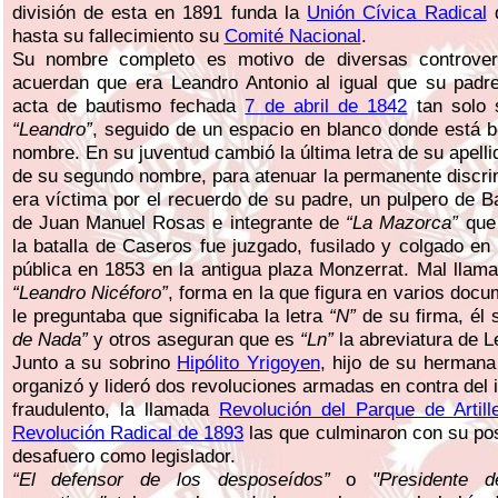
división de esta en 1891 funda la
Unión Cívica Radical
d
hasta su fallecimiento su
Comité Nacional
.
Su nombre completo es motivo de diversas controver
acuerdan que era Leandro Antonio al igual que su padre
acta de bautismo fechada
7 de abril de 1842
tan solo 
“Leandro”
, seguido de un espacio en blanco donde está 
nombre. En su juventud cambió la última letra de su apelli
de su segundo nombre, para atenuar la permanente discri
era víctima por el recuerdo de su padre, un pulpero de Ba
de Juan Manuel Rosas e integrante de
“La Mazorca”
que 
la batalla de Caseros fue juzgado, fusilado y colgado en
pública en 1853 en la antigua plaza Monzerrat. Mal lla
“Leandro Nicéforo”
, forma en la que figura en varios doc
le preguntaba que significaba la letra
“N”
de su firma, él 
de Nada”
y otros aseguran que es
“Ln”
la abreviatura de L
Junto a su sobrino
Hipólito Yrigoyen
, hijo de su hermana
organizó y lideró dos revoluciones armadas en contra del
fraudulento, la llamada
Revolución del Parque de Artill
Revolución Radical de 1893
las que culminaron con su pos
desafuero como legislador.
“El defensor de los desposeídos”
o
"Presidente 