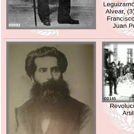
Leguizamón
Alvear, (3
Francisco
Juan Po
Revoluc
Arti