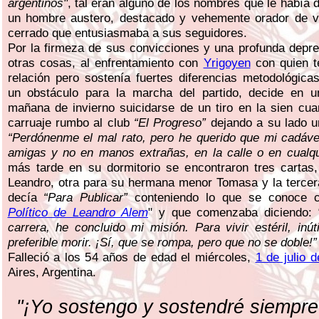
argentinos"
, tal eran alguno de los nombres que le había 
un hombre austero, destacado y vehemente orador de v
cerrado que entusiasmaba a sus seguidores.
Por la firmeza de sus convicciones y una profunda depre
otras cosas, al enfrentamiento con
Yrigoyen
con quien t
relación pero sostenía fuertes diferencias metodológic
un obstáculo para la marcha del partido, decide en un
mañana de invierno suicidarse de un tiro en la sien cu
carruaje rumbo al club
“El Progreso”
dejando a su lado u
“Perdónenme el mal rato, pero he querido que mi cadáv
amigas y no en manos extrañas, en la calle o en cualqui
más tarde en su dormitorio se encontraron tres cartas,
Leandro, otra para su hermana menor Tomasa y la tercer
decía
“Para Publicar”
conteniendo lo que se conoce 
Político de Leandro Alem
" y que comenzaba diciendo: 
carrera, he concluido mi misión. Para vivir estéril, inút
preferible morir. ¡Sí, que se rompa, pero que no se doble!”
Falleció a los 54 años de edad el miércoles,
1 de julio 
Aires, Argentina.
"¡Yo sostengo y sostendré siempre 