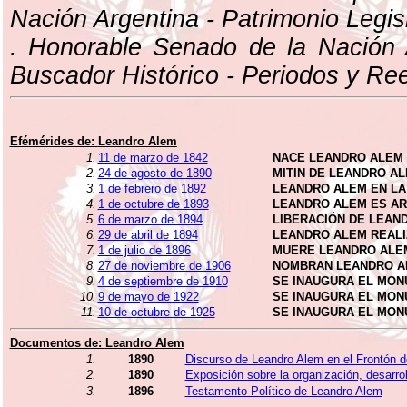
Nación Argentina - Patrimonio Legisl
. Honorable Senado de la Nación 
Buscador Histórico - Periodos y Re
Efémérides de:
Leandro Alem
1.
11 de marzo de 1842
NACE LEANDRO ALEM
2.
24 de agosto de 1890
MITIN DE LEANDRO A
3.
1 de febrero de 1892
LEANDRO ALEM EN LA
4.
1 de octubre de 1893
LEANDRO ALEM ES ARR
5.
6 de marzo de 1894
LIBERACIÓN DE LEAN
6.
29 de abril de 1894
LEANDRO ALEM REALI
7.
1 de julio de 1896
MUERE LEANDRO ALE
8.
27 de noviembre de 1906
NOMBRAN LEANDRO AL
9.
4 de septiembre de 1910
SE INAUGURA EL MON
10.
9 de mayo de 1922
SE INAUGURA EL MON
11.
10 de octubre de 1925
SE INAUGURA EL MON
Documentos de:
Leandro Alem
1.
1890
Discurso de Leandro Alem en el Frontón 
2.
1890
Exposición sobre la organización, desarrol
3.
1896
Testamento Político de Leandro Alem