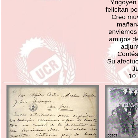
Yrigoyen 
felicitan po
Creo muy
mañana
enviemos 
amigos de
adjun
Contés
Su afectu
Ju
10 