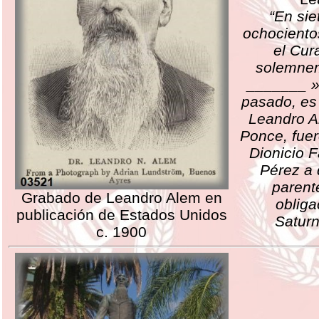
“En sie
ochociento
el Cur
solemnem
_______ » 
pasado, es 
Leandro A
Ponce, fue
Dionicio F
Pérez a 
parent
Grabado de Leandro Alem en
obliga
publicación de Estados Unidos
Saturn
c. 1900