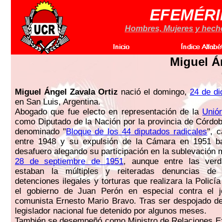
EFEMÉRI
Hombres, Mujeres y hechos
Miguel Á
Miguel Ángel Zavala Ortiz
nació el domingo,
24 de d
en San Luis, Argentina.
Abogado que fue electo en representación de la
Unió
como Diputado de la Nación por la provincia de Córdob
denominado "
Bloque de los 44 diputados radicales
", 
entre 1948 y su expulsión de la Cámara en 1951 baj
desafuero alegando su participación en la sublevación mi
28 de septiembre de 1951
, aunque entre las ver
estaban la múltiples y reiteradas denuncias de
detenciones ilegales y torturas que realizara la Policí
el gobierno de Juan Perón en especial contra el j
comunista Ernesto Mario Bravo. Tras ser despojado d
legislador nacional fue detenido por algunos meses.
También se desempeñó como Ministro de Relaciones Ex