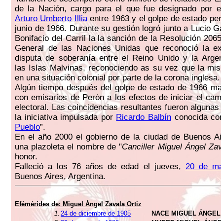
de la Nación, cargo para el que fue designado por e
Arturo Umberto Illia
entre 1963 y el golpe de estado per
junio de 1966. Durante su gestión logró junto a Lucio G
Bonifacio del Carril la la sanción de la Resolución 20
General de las Naciones Unidas que reconoció la ex
disputa de soberanía entre el Reino Unido y la Arge
las Islas Malvinas, reconociendo as su vez que la m
en una situación colonial por parte de la corona inglesa.
Algún tiempo después del golpe de estado de 1966 ma
con emisarios de Perón a los efectos de iniciar el cam
electoral. Las coincidencias resultantes fueron alguna
la iniciativa impulsada por
Ricardo Balbín
conocida co
Pueblo
”.
En el año 2000 el gobierno de la ciudad de Buenos A
una plazoleta el nombre de "
Canciller Miguel Ángel Zav
honor.
Falleció a los 76 años de edad el jueves,
20 de m
Buenos Aires, Argentina.
Efémérides de: Miguel Ángel Zavala Ortiz
1.
24 de diciembre de 1905
NACE MIGUEL ÁNGEL