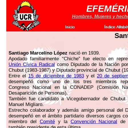
EFEMÉRI
Hombres, Mujeres y hechos
San
Santiago Marcelino López
nació en 1939.
Apodado familiarmente “Chiche” fue electo en repre
Unión Cívica Radical
como Diputado de la Nación por 
Chubut (1983-1987) y Diputado provincial de Chubut (1
Entre el
15 de diciembre de 1983
y el
20 de septie
desempeñó como uno de los tres miembros repr
Congreso Nacional en la CONADEP (Comisión Nac
Desaparición de Personas).
También fue candidato a Vicegobernador de Chubu
Manuel Migliaro.
Estrecho colaborador y además amigo personal del 
desempeñó en el ámbito partidario diversos cargos co
miembro del
Comité
y la
Convención Nacional
de
también presidente de esta última.