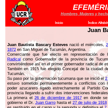
EFEMÉRI
Hombres, Mujeres y hechos
Juan Ba
Juan Bautista Bascary Esteves
nació el miércoles,
2
1872
en San Miguel de Tucumán, Argentina.
Comerciante que fue electo en representación de
Radical
como Gobernador de la provincia de Tucumá
convirtiéndose así en el primer gobernador radical de e
También en 1915 fue elegido Concejal de la ciudad d
Tucumán.
Su paso por la gobernación tucumana que se inició el
2
estuvo sometido permanentemente a conflictos con l
poder azucarero ligado estrechamente al Partido Co
provincia llegando a sufrir dos intervenciones federal
La primera el
26 de diciembre de 1917
en donde se 
gobierno el Dr.
Juan Garro
hasta el
27 de julio de 1918
es restituido en el cargo y la segunda y definitiva el
7