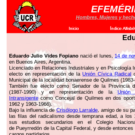
EFEMÉRI
Hombres, Mujeres y hechos
Edu
Eduardo Julio Vides Fopiano
nació el lunes,
14 de no
en Buenos Aires, Argentina.
Licenciado en Relaciones Industriales y en Psicología I
electo en representación de la
Unión Cívica Radical
c
Municipal de la localidad bonaerense de Quilmes (1983
También fue electo como Senador de la Provincia 
(1987-1990) y en representación de la
Unión 
Intransigente
como Concejal de Quilmes en dos oport
1962 y 1963-1966).
Bajo la influencia de
Crisólogo Larralde
, amigo de su pa
las filas del radicalismo desde temprana edad, a los
sus estudios secundarios en el Colegio Nacion
de Pueyrredón de la Capital Federal, y desde entonces 
cargos partidarios.