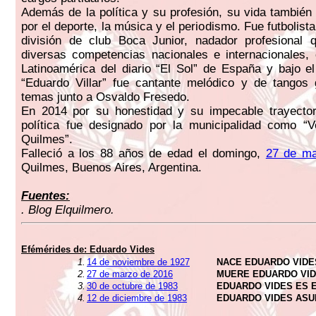
Además de la política y su profesión, su vida tambié
por el deporte, la música y el periodismo. Fue futbolista 
división de club Boca Junior, nadador profesional q
diversas competencias nacionales e internacionales,
Latinoamérica del diario “El Sol” de España y bajo 
“Eduardo Villar” fue cantante melódico y de tangos 
temas junto a Osvaldo Fresedo.
En 2014 por su honestidad y su impecable trayectori
política fue designado por la municipalidad como “V
Quilmes”.
Falleció a los 88 años de edad el domingo,
27 de ma
Quilmes, Buenos Aires, Argentina.
Fuentes:
. Blog Elquilmero.
Efémérides de: Eduardo Vides
1.
14 de noviembre de 1927
NACE EDUARDO VIDE
2.
27 de marzo de 2016
MUERE EDUARDO VI
3.
30 de octubre de 1983
EDUARDO VIDES ES 
4.
12 de diciembre de 1983
EDUARDO VIDES ASU