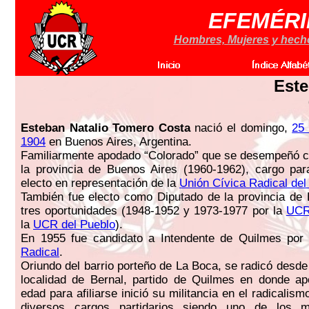
EFEMÉRI
Hombres, Mujeres y hechos
Est
Esteban Natalio Tomero Costa
nació el domingo,
25 
1904
en Buenos Aires, Argentina.
Familiarmente apodado “Colorado” que se desempeñó 
la provincia de Buenos Aires (1960-1962), cargo par
electo en representación de la
Unión Cívica Radical del
También fue electo como Diputado de la provincia de
tres oportunidades (1948-1952 y 1973-1977 por la
UC
la
UCR del Pueblo
).
En 1955 fue candidato a Intendente de Quilmes por
Radical
.
Oriundo del barrio porteño de La Boca, se radicó desde
localidad de Bernal, partido de Quilmes en donde ap
edad para afiliarse inició su militancia en el radical
diversos cargos partidarios siendo uno de los m