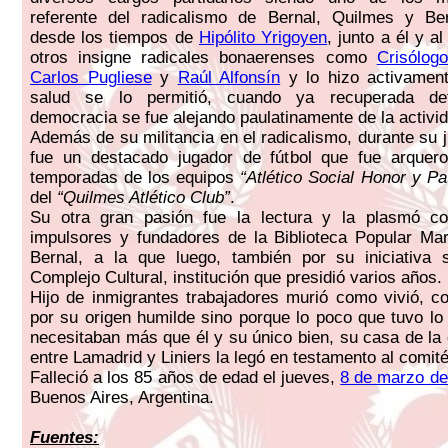
referente del radicalismo de Bernal, Quilmes y Bera
desde los tiempos de
Hipólito Yrigoyen
, junto a él y 
otros insigne radicales bonaerenses como
Crisólogo
Carlos Pugliese
y
Raúl Alfonsín
y lo hizo activamen
salud se lo permitió, cuando ya recuperada defi
democracia se fue alejando paulatinamente de la activida
Además de su militancia en el radicalismo, durante su 
fue un destacado jugador de fútbol que fue arquero
temporadas de los equipos
“Atlético Social Honor y Pat
del
“Quilmes Atlético Club”
.
Su otra gran pasión fue la lectura y la plasmó 
impulsores y fundadores de la Biblioteca Popular Ma
Bernal, a la que luego, también por su iniciativa 
Complejo Cultural, institución que presidió varios años.
Hijo de inmigrantes trabajadores murió como vivió, c
por su origen humilde sino porque lo poco que tuvo lo 
necesitaban más que él y su único bien, su casa de la 
entre Lamadrid y Liniers la legó en testamento al comit
Falleció a los 85 años de edad el jueves,
8 de marzo de
Buenos Aires, Argentina.
Fuentes: