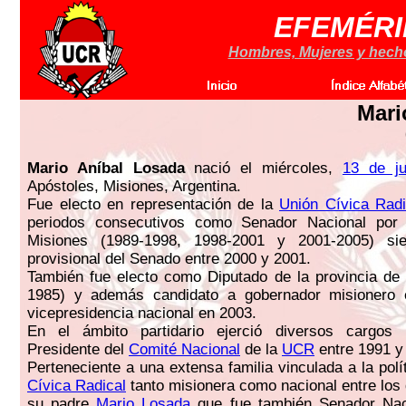
EFEMÉRI
Hombres, Mujeres y hechos
Mari
Mario Aníbal Losada
nació el miércoles,
13 de ju
Apóstoles, Misiones, Argentina.
Fue electo en representación de la
Unión Cívica Radi
periodos consecutivos como Senador Nacional por 
Misiones (1989-1998, 1998-2001 y 2001-2005) sie
provisional del Senado entre 2000 y 2001.
También fue electo como Diputado de la provincia de
1985) y además candidato a gobernador misionero
vicepresidencia nacional en 2003.
En el ámbito partidario ejerció diversos cargos
Presidente del
Comité Nacional
de la
UCR
entre 1991 y
Perteneciente a una extensa familia vinculada a la polí
Cívica Radical
tanto misionera como nacional entre los
su padre
Mario Losada
que fue también Senador Naci