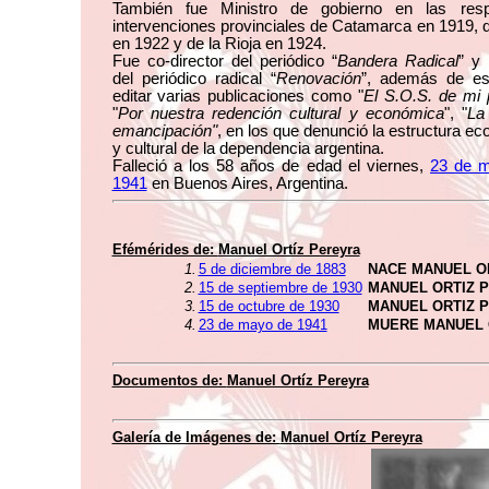
También fue Ministro de gobierno en las resp
intervenciones provinciales de Catamarca en 1919, 
en 1922 y de la Rioja en 1924.
Fue co-director del periódico “
Bandera Radical
” y
del periódico radical “
Renovación
”, además de esc
editar varias publicaciones como "
El S.O.S. de mi 
"
Por nuestra redención cultural y económica
", "
La
emancipación"
, en los que denunció la estructura e
y cultural de la dependencia argentina.
Falleció a los 58 años de edad el viernes,
23 de 
1941
en Buenos Aires, Argentina.
Efémérides de:
Manuel Ortíz Pereyra
1.
5 de diciembre de 1883
NACE MANUEL O
2.
15 de septiembre de 1930
MANUEL ORTIZ 
3.
15 de octubre de 1930
MANUEL ORTIZ P
4.
23 de mayo de 1941
MUERE MANUEL 
Documentos de:
Manuel Ortíz Pereyra
Galería de Imágenes de:
Manuel Ortíz Pereyra