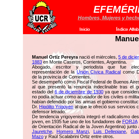
EFEMÉRI
Hombres, Mujeres y hechos
Manuel
Manuel Ortíz Pereyra
nació el miércoles,
5 de dici
1883
en Monte Caseros, Corrientes, Argentina.
Abogado, escritor y periodista que fue el
representación de la
Unión Cívica Radical
como Di
de la provincia de Corrientes.
Se desempeñó como Fiscal Federal de Buenos Aires
al que presentó la renuncia indeclinable tras el 
estado del
6 de diciembre de 1930
ya que consider
no podía actuar como acusador de los civiles o milit
habían defendido por las armas el gobierno constituc
Dr.
Hipólito Yrigoyen
al que le ofreció sus servicios
defensor letrado.
De tendencia yrigoyenista integró el radicalismo d
joven, en 1935 fue uno de los fundadores de
FORJA
de Orientación Radical de la Joven Argentina) junto
Jauretche
,
Homero Manzi
,
Luis Dellepiane
,
Gab
Mazo
y Raúl Scalabrini Ortiz entre otros.