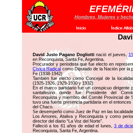
EFEMÉRI
Hombres, Mujeres y hechos
Davi
David Justo Pagano Dogliotti
nació el jueves,
19
en Reconquista, Santa Fe, Argentina.
Procurador y periodista que fue electo en represen
Cívica Radical
como Diputado de la Nación por la p
Fe (1938-1942)
También fue electo como Concejal de la localid
(1925-1926, 1929-1930 y 1932)
En el marco partidario fue un conspicuo dirigente pa
santafesino donde fue Presidente del Comit
Reconquista y miembro del Comité Provincial de
tuvo una fuerte presencia partidaria en el entonces 
del Chaco.
Se desempeñó como Juez de Paz en las localidade
Los Amores, Ataliva y Reconquista y como perio
director del diario “La Voz del Norte”.
Falleció a los 61 años de edad el lunes,
3 de dic
Reconquista, Santa Fe, Argentina.