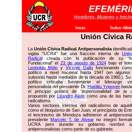
EFEMÉRI
Hombres, Mujeres y hechos
Unión Cívica R
La
Unión Cívica Radical Antipersonalista
identificad
siglas “
UCRA
” fue una fracción interna de
Unió
Radical
creada con la publicación de su “Man
Fundacional” el
23 de agosto de 1924
bajo el lide
Leopoldo Melo
y
Vicente Gallo
funcionando como
político a nivel nacional hasta 1947 (en algunos d
subsistió hasta mediados de la década de 1960.). Su
político criticaba fuertemente el liderazgo ve
personalista del presidente Dr.
Hipólito Yrigoyen
basá
el principio político de "
impersonalidad de la co
propuesto por
Leandro Alem
como una de las band
radicalismo.
Varios sectores internos del radicalismo de aquel
como el bloquismo de San Juan, el principista de Ent
el lencinismo de Mendoza adhirieron al antipersona
presidente
Marcelo T. de Alvear
no integró formal
UCRA pero durante su gobierno nombró a
antipersonalistas como parte de su gabinete.