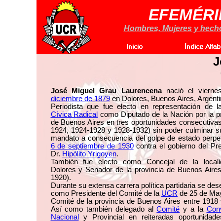
EFEMÉRI
Hombres, Mujeres y hechos
J
José Miguel Grau Laurencena
nació el vierne
diciembre de 1879
en Dolores, Buenos Aires, Argenti
Periodista que fue electo en representación de 
Cívica Radical
como Diputado de la Nación por la pr
de Buenos Aires en tres oportunidades consecutiva
1924, 1924-1928 y 1928-1932) sin poder culminar s
mandato a consecuencia del golpe de estado perpet
6 de septiembre de 1930
contra el gobierno del Pr
Dr.
Hipólito Yrigoyen
.
También fue electo como Concejal de la local
Dolores y Senador de la provincia de Buenos Aires
1920).
Durante su extensa carrera política partidaria se d
como Presidente del Comité de la
UCR
de 25 de May
Comité de la provincia de Buenos Aires entre 1918
Así como también delegado al
Comité
y a la
Con
Nacional
y Provincial en reiteradas oportunidade