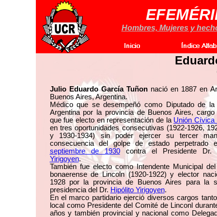
EFEMÉRI
Hombres, Mujeres y hechos
Eduard
Julio Eduardo García Tuñon
nació en 1887 en Arr
Buenos Aires, Argentina.
Médico que se desempeñó como Diputado de la
Argentina por la provincia de Buenos Aires, cargo
que fue electo en representación de la
Unión Cívica
en tres oportunidades consecutivas (1922-1926, 19
y 1930-1934) sin poder ejercer su tercer ma
consecuencia del golpe de estado perpetrado 
septiembre de 1930
contra el Presidente Dr
Yirigoyen
.
También fue electo como Intendente Municipal del 
bonaerense de Lincoln (1920-1922) y elector naci
1928 por la provincia de Buenos Aires para la 
presidencia del Dr.
Hipólito Yirigoyen
.
En el marco partidario ejerció diversos cargos tanto
local como Presidente del Comité de Linconl durant
años y también provincial y nacional como Delegad