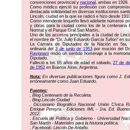
convenciones provincial y
nacional
, ambas en 1928.
Como médico ejerció su profesión con compromis
destacada solidaridad en diversas instituciones sanit
Lincoln, ciudad en la que se radicó e hizo desde 1910
Como intendente linqueño llevó adelante números p
y obras para la ciudad como los de la centenaria 
Normal y el Parque Gral San Martín..
Uno de los accesos principales a la ciudad de Linco
el nombre de
“Dr. Julio Eduardo García Tuñon”
en su
La Cámara de Diputados de la Nación en 5ta. 
ordinaria del
3 de junio de 1953
por moción del D
Ravignani
rindió un sentido homenaje a la memoria
Diputado.
Falleció a los 65 años de edad el sábado,
27 de di
de 1952
en Buenos Aires, Argentina.
Nota:
En diversas publicaciones figura como J. Ed
erróneamente como Juan Eduardo.
Fuentes:
. Blog Centenario de la Recoleta.
. Blog Lincoln Ciudad
. Diccionario Biográfico Nacional: Unión Cívica R
Enrique Pereyra - Ediciones IML - 1ra. Ed. Buenos
2012.
. Escuela de Política y Gobierno - Universidad Nac
San Martín - Materiales para la historia política.
. Facebook: Lincoln De Antaño.