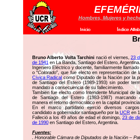
EFEMÉRI
Hombres, Mujeres y hechos
Br
Bruno Alberto Volta Tarchini
nació el viernes,
23 
de 1941
en La Banda, Santiago del Estero, Argentina
Ingeniero Eléctrico y docente, familiarmente llamado 
o “
Colorado
”, que fue electo en representación de 
Cívica Radical
como Diputado de la Nación por la pr
de Santiago del Estero (1989-1993) sin poder term
mandato a consecuencia de su fallecimiento.
También fue electo como Intendente Municipal de l
de Santiago del Estero (1983-1987) marcando
manera el retorno democrático en la capital provincial
En el marco partidario ejerció diversos cargo
candidato a gobernador santiagueño por la
UCR
en 1
Falleció a los 49 años de edad el domingo,
23 de di
de 1990
en Santiago del Estero, Argentina.
Fuentes:
. Honorable Cámara de Diputados de la Nación – Pa