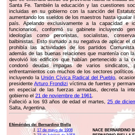
Santa Fe. También la educación y las cuestiones soc
incluidas en su gobierno con la sanción del Estatut
aumentando los sueldos de los maestros hasta igualar l
país. Apelando exclusivamente a la capacidad e i
funcionarios, conformó su gabinete incluyendo ge
ideologías como peronistas, socialistas, conser
balbinistas. Esto sumado a su negativa de aplicar el 
prohibía las actividades de los partidos Comunista 
además de las buenas relaciones que mantenía con la
devolvió los edificios que habían pertenecido a la ce
condonó deudas impagas de varios sindicatos, p
enfrentamientos con muchos de los sectores políticos 
incluyendo la
Unión Cívica Radical del Pueblo
, ocasio
presidente
Arturo Frondizi
víctima de fuertes y perman
en especial de las fuerzas armadas, decreta la int
gobierno el
21 de noviembre de 1961
.
Falleció a los 93 años de edad el martes,
25 de dicie
Salta, Argentina.
Efémérides de:
Bernardino Biella
1.
17 de mayo de 1908
NACE BERNARDINO B