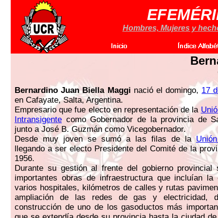
EFEMÉRI
Hombres, Mujeres y hechos
Bern
Bernardino Juan Biella Maggi
nació el domingo,
17 
en Cafayate, Salta, Argentina.
Empresario que fue electo en representación de la
Unió
Intransigente
como Gobernador de la provincia de Sa
junto a José B. Guzmán como Vicegobernador.
Desde muy joven se sumó a las filas de la
Unión
llegando a ser electo Presidente del Comité de la prov
1956.
Durante su gestión al frente del gobierno provincial 
importantes obras de infraestructura que incluían la
varios hospitales, kilómetros de calles y rutas pavime
ampliación de las redes de gas y electricidad, 
construcción de uno de los gasoductos más importan
que se extendía desde su provincia hasta la ciudad d