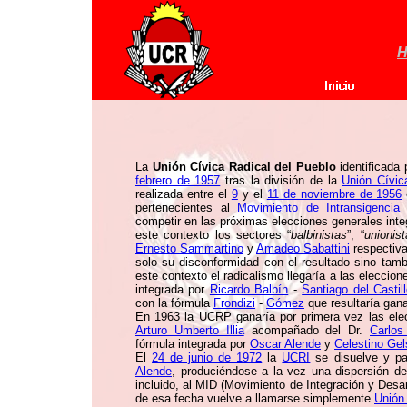
H
La
Unión Cívica Radical del Pueblo
identificada 
febrero de 1957
tras la división de la
Unión Cívic
realizada entre el
9
y el
11 de noviembre de 1956
pertenecientes al
Movimiento de Intransigencia
competir en las próximas elecciones generales inte
este contexto los sectores “
balbinistas
”, “
unionis
Ernesto Sammartino
y
Amadeo Sabattini
respectiva
solo su disconformidad con el resultado sino tam
este contexto el radicalismo llegaría a las eleccio
integrada por
Ricardo Balbín
-
Santiago del Castil
con la fórmula
Frondizi
-
Gómez
que resultaría gan
En 1963 la UCRP ganaría por primera vez las ele
Arturo Umberto Illia
acompañado del Dr.
Carlos
fórmula integrada por
Oscar Alende
y
Celestino Gel
El
24 de junio de 1972
la
UCRI
se disuelve y pas
Alende
, produciéndose a la vez una dispersión d
incluido, al MID (Movimiento de Integración y Desar
de esa fecha vuelve a llamarse simplemente
Unión