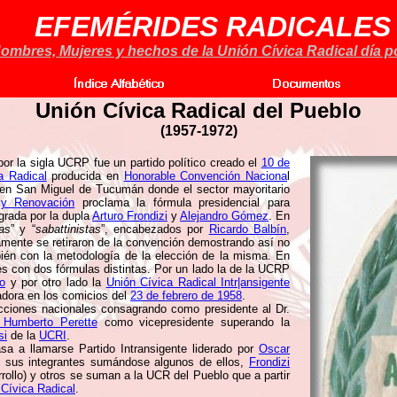
EFEMÉRIDES RADICALES
ombres, Mujeres y hechos de la Unión Cívica Radical día po
Unión Cívica Radical del Pueblo
(1957-1972)
por la sigla UCRP fue un partido político creado el
10 de
a Radical
producida en
Honorable Convención Naciona
l
en San Miguel de Tucumán donde el sector mayoritario
 y Renovación
proclama la fórmula presidencial para
grada por la dupla
Arturo Frondizi
y
Alejandro Gómez
. En
tas
” y “
sabattinistas
”, encabezados por
Ricardo Balbín
,
mente se retiraron de la convención demostrando así no
bién con la metodología de la elección de la misma. En
nes con dos fórmulas distintas. Por un lado la de la UCRP
lo
y por otro lado la
Unión Cívica Radical Intr|ansigente
adora en los comicios del
23 de febrero de 1958
.
cciones nacionales consagrando como presidente al Dr.
 Humberto Perette
como vicepresidente superando la
si
de la
UCRI
.
a a llamarse Partido Intransigente liderado por
Oscar
e sus integrantes sumándose algunos de ellos,
Frondizi
rollo) y otros se suman a la UCR del Pueblo que a partir
 Cívica Radical
.