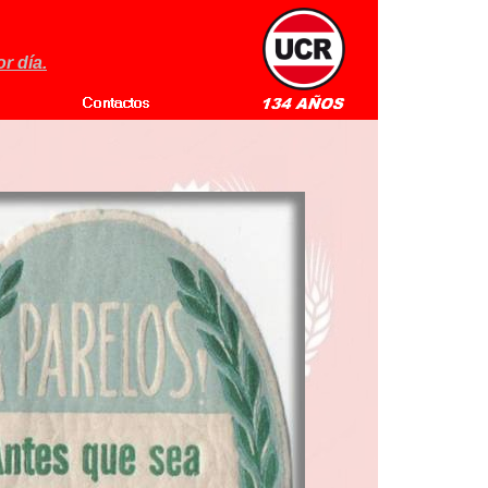
r día.