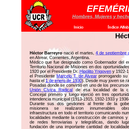
EFEMÉRI
Hombres, Mujeres y hechos
Héct
Héctor Barreyro
nació el martes,
4 de septiembre 
en Alvear, Corrientes, Argentina.
Médico que fue designado como Gobernador del e
Territorio Nacional de Misiones en dos oportunidade
1920 por el Presidente Dr.
Hipólito Yrigoyen
y 1922-1
el Presidente
Marcelo T. de Alvear
prorrogando su 
hasta el
1 de enero de 1930
). Desde muy joven se r
Posadas donde se convirtió en uno de los precursor
Unión Cívica Radical
de esa localidad de la c
Concejal primero y luego ejerció en tres oportuni
intendencia municipal (1913-1915, 1932-1933 y 1936
Durante sus dos gestiones al frente de la gobe
misionera se realizaron innumerables ob
infraestructura en todo el territorio comunicando n
localidades mediante la construcción de caminos y
de redes ferroviarias y telegráficas, dando lug
fundación de una importante cantidad de localidad