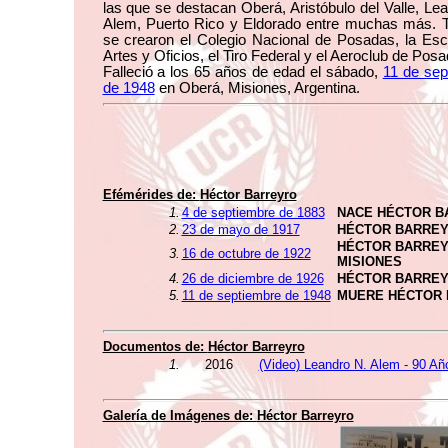
las que se destacan Oberá, Aristóbulo del Valle, Le
Alem, Puerto Rico y Eldorado entre muchas más. 
se crearon el Colegio Nacional de Posadas, la Esc
Artes y Oficios, el Tiro Federal y el Aeroclub de Posa
Falleció a los 65 años de edad el sábado,
11 de sep
de 1948
en Oberá, Misiones, Argentina.
Efémérides de:
Héctor Barreyro
1.
4 de septiembre de 1883
NACE HÉCTOR B
2.
23 de mayo de 1917
HÉCTOR BARREY
HÉCTOR BARREY
3.
16 de octubre de 1922
MISIONES
4.
26 de diciembre de 1926
HÉCTOR BARREY
5.
11 de septiembre de 1948
MUERE HÉCTOR
Documentos de:
Héctor Barreyro
1.
2016
(Video) Leandro N. Alem - 90 Añ
Galería de Imágenes de:
Héctor Barreyro