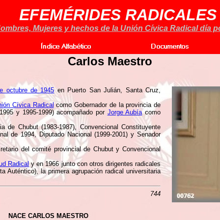
EFEMÉRIDES RADICALES
ombres, Mujeres y hechos de la Unión Cívica Radical día po
Carlos Maestro
e octubre de 1945
en Puerto San Julián, Santa Cruz,
ión Cívica Radical
como Gobernador de la provincia de
1-1995 y 1995-1999) acompañado por
Jorge Aubía
como
ia de Chubut (1983-1987), Convencional Constituyente
onal de 1994, Diputado Nacional (1999-2001) y Senador
etario del comité provincial de Chubut y Convencional
ud Radical
y en 1966 junto con otros dirigentes radicales
 Auténtico), la primera agrupación radical universitaria
744
NACE CARLOS MAESTRO