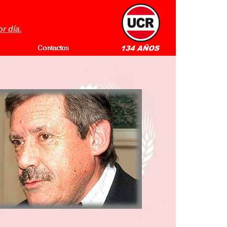
r día.