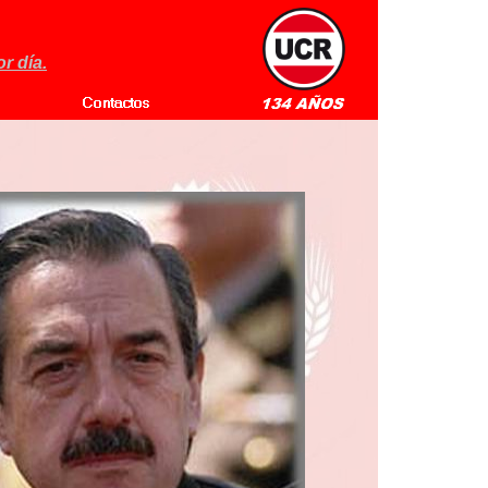
r día.