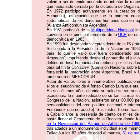
volvió a ser detenido acusado de intentar la reap
que había sido cerrado por la dictadura de Ongania.
En 1972 participo activamente en la creación
Humanos), asociación que fue la primera cread
sistemáticas de los derechos humanos que en aqu
(Alianza Anticomunista Argentina)
En 1981 participó de la
Multipartidaria Nacional
im
convirtió en el principal referente de la
UCR
de esta
democrática en 1983.
En 1999 fue designado vicepresidente de la IS (Inte
Su llegada a la Presidencia de la Nación en 1983 
país, lo que le valió que fuera considerado p
Argentina”
, impulsando desde el primer día el juicio
delitos de lesa humanidad cometidos por ellos du
para tal fin la CoNaDeP (Comisión Nacional sobre l
fortaleció la integración entre Argentina, Brasil
tarde sería el MERCOSUR.
Autor de varios libros e innumerables publicacion
ellos el seudónimo de Alfonso Carrido Lura que er
En sus últimos años de vida su salud se vio seri
ocasionará la muerte rodeado de su familia más cer
Congreso de la Nación, asistieron unas 80.000 p
personalidades del arco político nacional e intern
Fernández que no acudió). Sus restos fueron trasl
a Caballo ante la presencia de ciento de miles de
hasta llegar al Cementerio de la Recoleta donde f
en la Revolución del Parque de Artillería de 189
trasladados a un monumento individual en el mismo
Falleció a los 82 años de edad el martes,
31 de ma