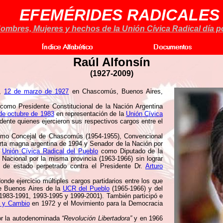
EFEMÉRIDES RADICALES
ombres, Mujeres y hechos de la Unión Cívica Radical día po
Raúl Alfonsín
(1927-2009)
o,
12 de marzo de 1927
en Chascomús, Buenos Aires,
como Presidente Constitucional de la Nación Argentina
de octubre de 1983
en representación de la
Unión Cívica
ente quienes ejercieron sus respectivos cargos entre el
mo Concejal de Chascomús (1954-1955), Convencional
arta magna argentina de 1994 y Senador de la Nación por
a
Unión Cívica Radical del Pueblo
como Diputado de la
Nacional por la misma provincia (1963-1966) sin lograr
de estado perpetrado contra el Presidente Dr.
Arturo
onde ejercicio múltiples cargos partidarios entre los que
de Buenos Aires de la
UCR del Pueblo
(1965-1966) y del
1983-1991, 1993-1995 y 1999-2001). También participó e
 y Cambio
en 1972 y el Movimiento para la Democracia
por la autodenominada
“Revolución Libertadora”
y en 1966