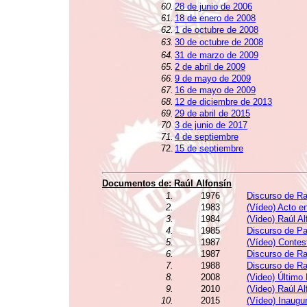
60.
28 de junio de 2006
61.
18 de enero de 2008
62.
1 de octubre de 2008
63.
30 de octubre de 2008
64.
31 de marzo de 2009
65.
2 de abril de 2009
66.
9 de mayo de 2009
67.
16 de mayo de 2009
68.
12 de diciembre de 2013
69.
29 de abril de 2015
70
3 de junio de 2017
71.
4 de septiembre
72.
15 de septiembre
Documentos de:
Raúl Alfonsín
1.
1976
Discurso de Ra
2.
1983
(Vídeo) Acto e
3.
1984
(Video) Raúl A
4.
1985
Discurso de Pa
5.
1987
(Vídeo) Contes
6.
1987
Discurso de Ra
7.
1988
Discurso de Ra
8.
2008
(Video) Último
9.
2010
(Video) Raúl A
10.
2015
(Vídeo) Inaugu