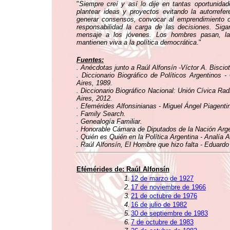
"
Siempre creí y así lo dije en tantas oportunidad
plantear ideas y proyectos evitando la autorrefer
generar consensos, convocar al emprendimiento co
responsabilidad la carga de las decisiones. Si
mensaje a los jóvenes. Los hombres pasan, l
mantienen viva a la política democrática
."
Fuentes:
. Anécdotas junto a Raúl Alfonsín -Víctor A. Bisciott
. Diccionario Biográfico de Políticos Argentinos 
Aires, 1989.
. Diccionario Biográfico Nacional: Unión Cívica Rad
Aires, 2012.
. Efemérides Alfonsinianas - Miguel Ángel Piagenti
. Family Search.
. Genealogía Familiar.
. Honorable Cámara de Diputados de la Nación Argen
. Quién es Quién en la Política Argentina - Analía 
. Raúl Alfonsín, El Hombre que hizo falta - Eduardo
Efémérides de:
Raúl Alfonsín
1.
12 de marzo de 1927
2.
17 de noviembre de 1966
3.
21 de octubre de 1976
4.
16 de julio de 1982
5.
30 de septiembre de 1983
6.
7 de octubre de 1983