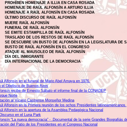
PROHÍBEN HOMENAJE A ILLIA EN CASA ROSADA
HOMENAJE DE RAÚL ALFONSÍN A ARTURO ILLIA
HOMENAJE A RAÚL ALFONSÍN EN CASA ROSADA
ÚLTIMO DISCURSO DE RAÚL ALFONSÍN
MUERE RAÚL ALFONSÍN
FUNERAL DE RAÚL ALFONSÍN
SE EMITE ESTAMPILLA DE RAÚL ALFONSÍN
TRASLADO DE LOS RESTOS DE RAÚL ALFONSÍN
SE DESCUBRE UN BUSTO DE ALFONSÍN EN LA LEGISLATURA DE S
BUSTO DE RAÚL ALFONSÍN EN EL CONGRESO
ATAQUE AL MAUSOLEO DE RAÚL ALFONSÍN
DÍA DEL INMIGRANTE
DÍA INTERNACIONAL DE LA DEMOCRACIA
úl Alfonsín en el funeral de Mario Abel Amaya en 1976.
n el Obelisco de Buenos Aires
lfonsín recibe de Ernesto Sábato el informe final de la CONADEP
rque Norte
tación al Vicario Castrense Monseñor Medina
úl Alfonsín en la Primera reunión de los ochos Presidentes latinoamericanos.
úl Alfonsín en la apertura de la Asamblea Pedagógica Nacional
 Discurso en el Luna Park
lfonsín “La nueva democracia” - .Documental de la serie Grandes Biografiás de
ración del Patio de los Presidentes en el Congreso Nacional