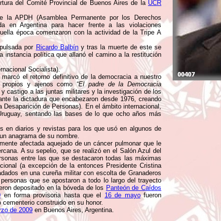
ertura del Comité Provincial de Buenos Aires de la
UCR
 de la APDH (Asamblea Permanente por los Derechos
a en Argentina para hacer frente a las violaciones
ella época comenzaron con la actividad de la Tripe A
pulsada por
Ricardo Balbín
y tras la muerte de este se
 instancia política que allanó el camino a la restitución
rnacional Socialista).
marcó el retorno definitivo de la democracia a nuestro
or propios y ajenos como
“El padre de la Democracia
 y castigo a las juntas militares y la investigación de los
rante la dictadura que encabezaron desde 1976, creando
a Desaparición de Personas). En el ámbito internacional,
 y Uruguay, sentando las bases de lo que ocho años más
es en diarios y revistas para los que usó en algunos de
a un anagrama de su nombre.
amente afectada aquejado de un cáncer pulmonar que le
cana. A su sepelio, que se realizó en el Salón Azul del
ersonas entre las que se destacaron todas las máximas
acional (a excepción de la entonces Presidente Cristina
adados en una cureña militar con escolta de Granaderos
 personas que se apostaron a todo lo largo del trayecto
ueron depositado en la bóveda de los
Panteón de Caídos
0
en forma provisoria hasta que el
16 de mayo
fueron
 cementerio construido en su honor.
rzo de 2009
en Buenos Aires, Argentina.