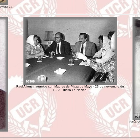
evista La
Raúl Alfonsín reunido con Madres de Plaza de Mayo - 23 de noviembre de
1983 - diario La Nación.
Raúl Al