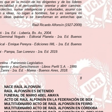
es que es la misión de los dirigentes y de los líderes
encialidad y el personalismo; orientar y abrir caminos,
lectivo, sumar inteligencias y voluntades, asumir con
gan a ideas, no sigan a hombres, fue y es siempre mi
as ideas quedan y se transforman en antorchas que
Raúl Ricardo Alfonsín (1927-2009)
i - 1ra. Ed. - Lobería, Bs. As, 2004.
- Germinal Nogués - Editorial Planeta - 1ra. Ed. Buenos
ical - Enrique Pereyra - Ediciones IML - 1ra. Ed. Buenos
ni - Pampa, San Lorenzo - 1ra. Ed. 2019.
tina - Patrimonio Legislativo.
Argento y Ana Gerschonson - Libros Perfil S.A. - 1999.
 Zanini - 1ra. Ed. - Marea - Buenos Aires, 2018.
8
NACE RAÚL ALFONSÍN
RAÚL ALFONSÍN ES DETENIDO
FUNERAL DE MARIO ABEL AMAYA
ACTO DE RAÚL ALFONSÍN EN LA FEDERACIÓN DE BOX
MULTITUDINARIO ACTO DE RAÚL ALFONSÍN EN FERRO
MULTITUDINARIO ACTO DE RAÚL ALFONSÍN EN CÓRDOBA