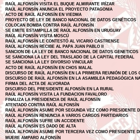
RAÚL ALFONSÍN VISITA EL BUQUE ALMIRANTE IRÍZAR
RAÚL ALFONSÍN ANUNCIA EL PROYECTO PATAGONIA
ACTO DE RAÚL ALFONSÍN EN VIEDMA
PROYECTO DE LEY DE BANCO NACIONAL DE DATOS GENÉTICOS
COLOCAN BOMBA CONTRA RAÚL ALFONSÍN
SE EMITE ESTAMPILLA DE RAÚL ALFONSÍN EN URUGUAY
RAÚL ALFONSÍN VISITA MOSCÚ
RAÚL ALFONSÍN LE CONTESTÓ AL VICARIO CASTRENSE
RAÚL ALFONSÍN RECIBE AL PAPA JUAN PABLO II
SANCION DE LA LEY DE BANCO NACIONAL DE DATOS GENETICOS
SE SANCIONA LA LEY DEL TRASLADO DE LA CAPITAL FEDERAL
SE SANCIONA LA LEY DIVORSIO VINCULAR
ACTO DE RAÚL ALFONSÍN EN CHOS MALAL
DISCURSO DE RAÚL ALFONSÍN EN LA PRIMERA REUNIÓN DE LOS
DISCURSO DE RAÚL ALFONSÍN EN LA ASAMBLEA PEDAGÓGICA N
FIRMA DEL ACTA DE ALVORADA
DISCURSO DEL PRESIDENTE ALFONSÍN EN LA RURAL
RAÚL ALFONSÍN VISITA LA FUNDACION FAVALORO
FINALIZA LA PRESIDENCIA DE RAÚL ALFONSÍN
ATENTADO CONTRA RAÚL ALFONSÍN
RAÚL ALFONSÍN ASUME POR SEGUNDA VEZ COMO PRESIDENTE D
RAÚL ALFONSÍN RENUNCIA A VARIOS CARGOS PARTIDARIOS
RAÚL ALFONSÍN SUFRE UN ACCIDENTE
RAÚL ALFONSÍN ES DADO DE ALTA
RAÚL ALFONSÍN ASUME POR TERCERA VEZ COMO PRESIDENTE DE
MUERE AMPARO ALFONSÍN