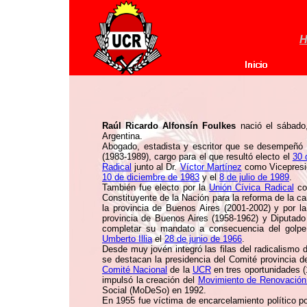
H
Raúl Ricardo Alfonsín Foulkes
nació el sábad
Argentina.
Abogado, estadista y escritor que se desempeñó 
(1983-1989), cargo para el que resultó electo el
30 
Radical
junto al Dr.
Víctor Martínez
como Vicepresid
10 de diciembre de 1983
y el
8 de julio de 1989
.
También fue electo por la
Unión Cívica Radical
co
Constituyente de la Nación para la reforma de la c
la provincia de Buenos Aires (2001-2002) y por l
provincia de Buenos Aires (1958-1962) y Diputado 
completar su mandato a consecuencia del golpe 
Umberto Illia
el
28 de junio de 1966
.
Desde muy jovén integró las filas del radicalismo d
se destacan la presidencia del Comité provincia 
Comité Nacional
de la
UCR
en tres oportunidades (
impulsó la creación del
Movimiento de Renovación
Social (MoDeSo) en 1992.
En 1955 fue víctima de encarcelamiento político 