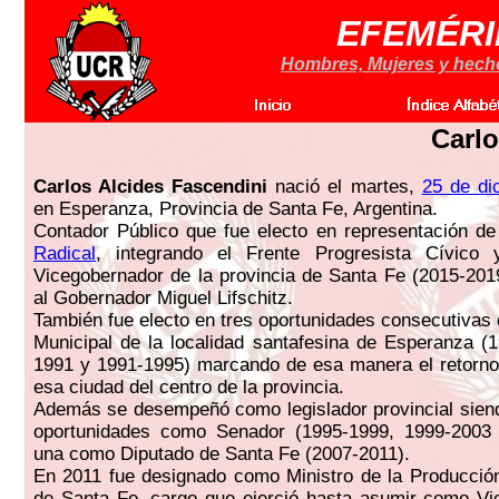
EFEMÉRI
Hombres, Mujeres y hechos
Carlo
Carlos Alcides Fascendini
nació el martes,
25 de di
en Esperanza, Provincia de Santa Fe, Argentina.
Contador Público que fue electo en representación de
Radical
, integrando el Frente Progresista Cívico
Vicegobernador de la provincia de Santa Fe (2015-20
al Gobernador Miguel Lifschitz.
También fue electo en tres oportunidades consecutivas
Municipal de la localidad santafesina de Esperanza (
1991 y 1991-1995) marcando de esa manera el retorno
esa ciudad del centro de la provincia.
Además se desempeñó como legislador provincial siend
oportunidades como Senador (1995-1999, 1999-2003
una como Diputado de Santa Fe (2007-2011).
En 2011 fue designado como Ministro de la Producción
de Santa Fe, cargo que ejerció hasta asumir como Vi